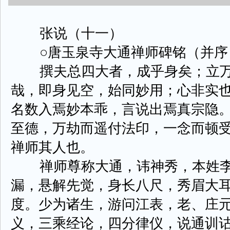
张说（十一）
○唐玉泉寺大通禅师碑铭（并序
撰夫总四大者，成乎身矣；立万
哉，即身见空，始同妙用；心非实也
名数入焉妙本乖，言说出焉真宗隐
至德，万劫而遥付法印，一念而顿
禅师其人也。
禅师尊称大通，讳神秀，本姓李
漏，悬解先觉，身长八尺，秀眉大
度。少为诸生，游问江表，老、庄
义，三乘经论，四分律仪，说通训