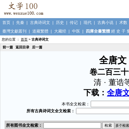
首页
|
先秦
|
古典诗词文
|
历史
|
传记
|
现代
|
古典小说
|
术数
臺灣文獻叢刊
|
道藏繁體
|
大藏经
|
中医
|
四庫全書繁體
經
史
子
您的位置 ：
首页
>
古典诗词文
前一篇
返回目录
后一篇
全唐文
卷二百三十
清 · 董诰
下载：
全唐文.
本书全文检索：