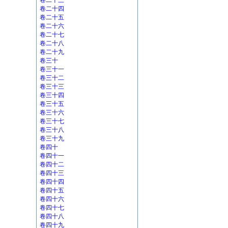
卷二十三
卷二十四
卷二十五
卷二十六
卷二十七
卷二十八
卷二十九
卷三十
卷三十一
卷三十二
卷三十三
卷三十四
卷三十五
卷三十六
卷三十七
卷三十八
卷三十九
卷四十
卷四十一
卷四十二
卷四十三
卷四十四
卷四十五
卷四十六
卷四十七
卷四十八
卷四十九