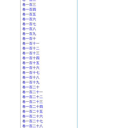
卷一百三
卷一百四
卷一百五
卷一百六
卷一百七
卷一百八
卷一百九
卷一百十
卷一百十一
卷一百十二
卷一百十三
卷一百十四
卷一百十五
卷一百十六
卷一百十七
卷一百十八
卷一百十九
卷一百二十
卷一百二十一
卷一百二十二
卷一百二十三
卷一百二十四
卷一百二十五
卷一百二十六
卷一百二十七
卷一百二十八