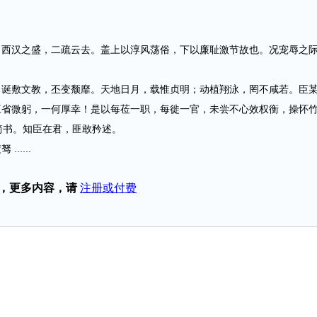
汉之盛，二疏云去。盖上以淳风荡俗，下以廉耻激节故也。况宠辱之
敷文教，丕变颓靡。天地日月，载惟贞明；动植翔泳，罔不咸若。臣
三省微躬，一何厚幸！是以每莅一职，每徙一官，未尝不心效权衡，操怀
简书。知臣在君，匪敢矜述。
....
，更多内容，请
注册或付费