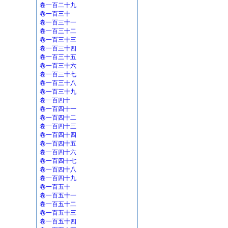
卷一百二十九
卷一百三十
卷一百三十一
卷一百三十二
卷一百三十三
卷一百三十四
卷一百三十五
卷一百三十六
卷一百三十七
卷一百三十八
卷一百三十九
卷一百四十
卷一百四十一
卷一百四十二
卷一百四十三
卷一百四十四
卷一百四十五
卷一百四十六
卷一百四十七
卷一百四十八
卷一百四十九
卷一百五十
卷一百五十一
卷一百五十二
卷一百五十三
卷一百五十四