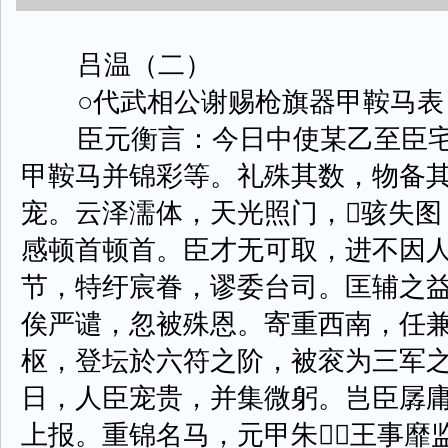
吕温（二）
○代武相公谢赐枪旗器甲鞍马表
臣元衡言：今日中使某乙至臣宅
甲鞍马并锦彩等。礼殊其数，物备
宠。云泽濡体，天光照门，骇失图
感顿首顿首。臣才无可取，进不因
节，特纡宸眷，谬委台司。匡辅之
俟严谴，忽被殊恩。寄重西南，任
枢，登坛於六符之阶，被衮为三军
日，人臣宠贵，并集微躬。岂臣孱
上报。重锦名马，元甲朱，王事靡