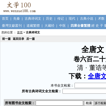
首页
|
先秦
|
古典诗词文
|
历史
|
传记
|
现代
|
古典小说
|
术数
臺灣文獻叢刊
|
道藏繁體
|
大藏经
|
中医
|
四庫全書繁體
經
史
子
您的位置 ：
首页
>
古典诗词文
前一篇
返回目录
后一篇
全唐文
卷六百二十
清 · 董诰
下载：
全唐文.
本书全文检索：