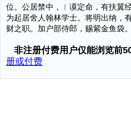
位。公居禁中，︳谟定命，有扶翼
为起居舍人翰林学士。将明出纳，
财之职。加户部侍郎，赐紫金鱼袋。重轻
非注册付费用户仅能浏览前50
册或付费