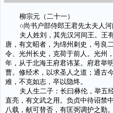
柳宗元（二十一）
○尚书户部侍郎王君先太夫人河
夫人姓刘，其先汉河间王。王有
唐，有文昭者，为绵州刺史，号良
令、光州长史，克荷于前人。光州
年，从于北海王府君讳某。府君举
曹。修经术，以求圣人之道；通古
难，不克如志，卒以隐终。
夫人生二子：长曰彝伦，举五经
直亮，有文武之用。负贞中待诏禁
八载，献可替否，有匡弼调护之勤