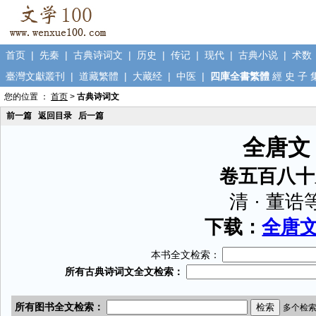
首页
|
先秦
|
古典诗词文
|
历史
|
传记
|
现代
|
古典小说
|
术数
臺灣文獻叢刊
|
道藏繁體
|
大藏经
|
中医
|
四庫全書繁體
經
史
子
您的位置 ：
首页
>
古典诗词文
前一篇
返回目录
后一篇
全唐文
卷五百八十
清 · 董诰
下载：
全唐文.
本书全文检索：