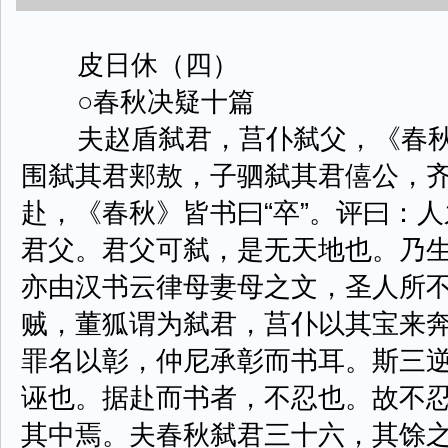
皮日休（四）
○春秋决疑十篇
夫赵盾弑君，莒仆弑父，《春秋
围弑其君郏敖，子驷弑其君僖公，
赴，《春秋》皆书曰“卒”。评曰：
君父。君父可弑，是无天地也。乃
亦由汉书云律母妻母之文，圣人所
贼，董狐谓为弑君，莒仆以其宝来
罪名以彰，仲尼承彰而书耳。斯三
诬也。据赴而书者，不忍也。故不
其中焉。夫春秋弑君三十六，其馀