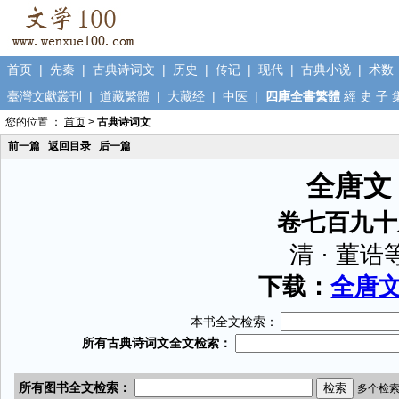
首页
|
先秦
|
古典诗词文
|
历史
|
传记
|
现代
|
古典小说
|
术数
臺灣文獻叢刊
|
道藏繁體
|
大藏经
|
中医
|
四庫全書繁體
經
史
子
您的位置 ：
首页
>
古典诗词文
前一篇
返回目录
后一篇
全唐文
卷七百九十
清 · 董诰
下载：
全唐文.
本书全文检索：