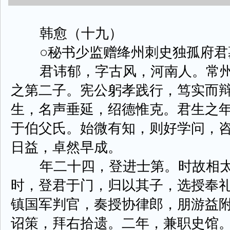
韩愈（十九）
○秘书少监赠绛州刺史独孤府君
君讳郁，字古风，河南人。常州
之第二子。宪公躬孝践行，笃实而
生，名声垂延，绍德惟克。君生之
于伯父氏。始微有知，则好学问，
日益，卓然早成。
年二十四，登进士第。时故相太
时，登君于门，归以其子，选授奉
镇国军判官，奏授协律郎，朋游益
诏策，拜右拾遗。二年，兼职史馆