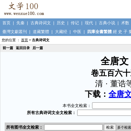
首页
|
先秦
|
古典诗词文
|
历史
|
传记
|
现代
|
古典小说
|
术数
臺灣文獻叢刊
|
道藏繁體
|
大藏经
|
中医
|
四庫全書繁體
經
史
子
您的位置 ：
首页
>
古典诗词文
前一篇
返回目录
后一篇
全唐文
卷五百六十
清 · 董诰
下载：
全唐文.
本书全文检索：