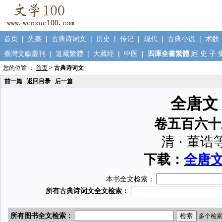
首页
|
先秦
|
古典诗词文
|
历史
|
传记
|
现代
|
古典小说
|
术数
臺灣文獻叢刊
|
道藏繁體
|
大藏经
|
中医
|
四庫全書繁體
經
史
子
您的位置 ：
首页
>
古典诗词文
前一篇
返回目录
后一篇
全唐文
卷五百六十
清 · 董诰
下载：
全唐文.
本书全文检索：