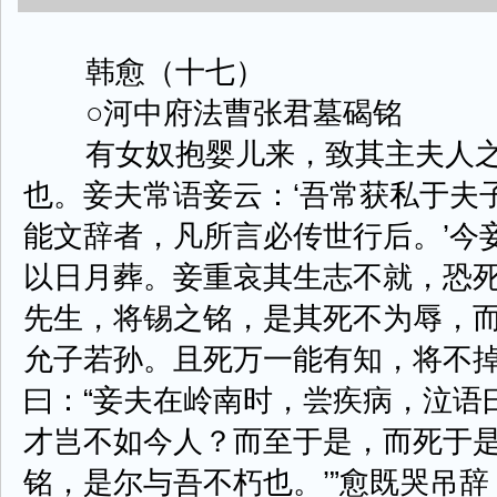
韩愈（十七）
○河中府法曹张君墓碣铭
有女奴抱婴儿来，致其主夫人之
也。妾夫常语妾云：‘吾常获私于夫子
能文辞者，凡所言必传世行后。’今
以日月葬。妾重哀其生志不就，恐
先生，将锡之铭，是其死不为辱，
允子若孙。且死万一能有知，将不掉
曰：“妾夫在岭南时，尝疾病，泣语
才岂不如今人？而至于是，而死于
铭，是尔与吾不朽也。’”愈既哭吊