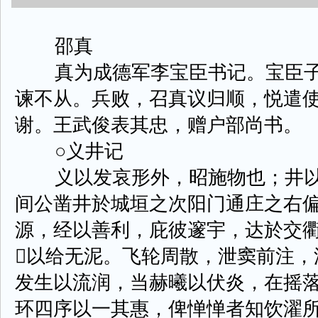
邵真
真为成德军李宝臣书记。宝臣子
谏不从。兵败，召真议归顺，悦遣
谢。王武俊表其忠，赠户部尚书。
○义井记
义以发哀形外，昭施物也；井以
间公凿井於城垣之次阳门通庄之右
源，经以善利，庇彼邃宇，达於交
以给无泥。飞轮周散，泄窦前注，
发生以流润，当赫曦以伏炎，在摇落
环四序以一其惠，俾惮惮者知饮濯所