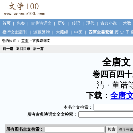
首页
|
先秦
|
古典诗词文
|
历史
|
传记
|
现代
|
古典小说
|
术数
臺灣文獻叢刊
|
道藏繁體
|
大藏经
|
中医
|
四庫全書繁體
經
史
子
您的位置 ：
首页
>
古典诗词文
前一篇
返回目录
后一篇
全唐文
卷四百四十
清 · 董诰
下载：
全唐文.
本书全文检索：