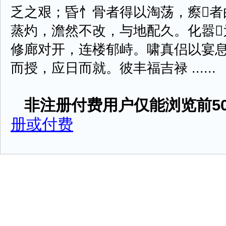
乏之艰；昏忄骨者得以淘荡，瘵者
蒸灼，澹然不改，与地配久。化嚣
修廊对开，连楼郁峙。啸真侣以宴
而授，应日而就。彼丰福吉禄 ......
非注册付费用户仅能浏览前50
册或付费