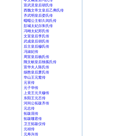
孝文幽皇后冯氏传
宣武灵皇后胡氏传
西魏文帝文皇后乙弗氏传
齐武明皇后娄氏传
蠕蠕公主郁久闾氏传
彭城太妃尔朱氏传
冯翊太妃郑氏传
文宣皇后李氏传
武成皇后胡氏传
后主皇后穆氏传
冯淑妃传
周宣皇后杨氏传
隋文献皇后独孤氏传
宣华夫人陈氏传
炀愍皇后萧氏传
华山王元鸷传
元苌传
元子华传
上党王元天穆传
东阳王元丕传
河间公拓跋齐传
元志传
拓跋屈传
拓跋瞜君传
卫王拓跋仪传
元祯传
元寿兴传