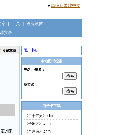
●
轉換到繁體中文
文章
|
工具
|
遼海叢書
清实录
用户中心
收藏本页
本站图书检索
电子书下载
《二十五史》.chm
《全宋词》.chm
为定州刺
《全唐诗》.chm