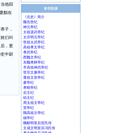
。当他回
本书目录
废黜在
《北史》简介
魏先世纪
神元帝纪
作养子，
太祖道武帝纪
百姓们叫
太宗明元帝纪
世祖太武帝纪
之后，更
高祖孝文帝纪
孝武帝纪
御史中尉
西魏文帝纪
东魏孝静帝纪
齐高祖神武帝纪
世宗文襄帝纪
显祖文宣帝纪
废帝纪
孝昭帝纪
后主纪
幼主纪
周太祖文帝纪
宣帝纪
隋高祖文帝纪
炀帝纪
魏献明皇后贺氏传
文成文明皇后冯氏传