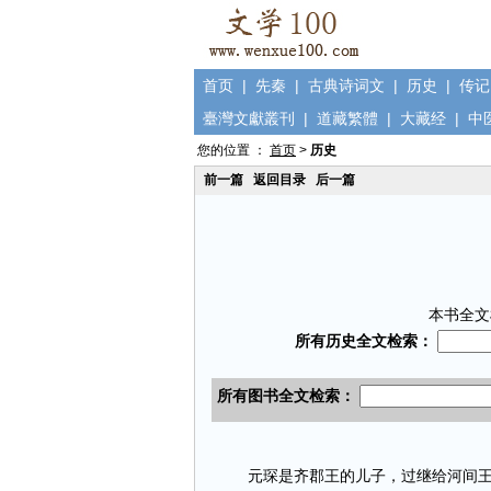
首页
|
先秦
|
古典诗词文
|
历史
|
传记
臺灣文獻叢刊
|
道藏繁體
|
大藏经
|
中
您的位置 ：
首页
>
历史
前一篇
返回目录
后一篇
本书全文
元琛是齐郡王的儿子，过继给河间王若