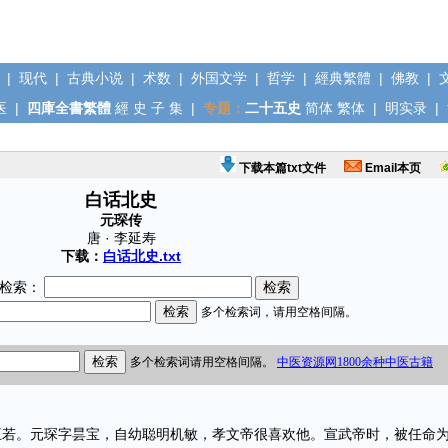
|
现代
|
古典小说
|
术数
|
外国文学
|
哲学
|
經典繁體
|
佛教
|
医
|
四庫全書繁體
經
史
子
集
|
专题：
二十五史
简体
繁体
|
明实录
|
下载本篇txt文件
Email本页
白话北史
元琛传
唐 · 李延寿
下载：
白话北史.txt
检索：
。元琛字昙宝，自幼聪明机敏，孝文帝很喜欢他。宣武帝时，被任命