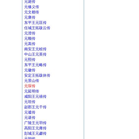
元诞传
元修义传
元文都传
元褒传
东平王元匡传
任城王拓跋云传
元澄传
元顺传
元嵩传
南安王元桢传
中山王元英传
元熙传
东平王元略传
元徽传
安定王拓跋休传
元景山传
元琛传
元延明传
咸阳王元禧传
元坦传
赵郡王元干传
元谧传
元谌传
广陵王元羽传
高阳王元雍传
彭城王元勰传
元韶传