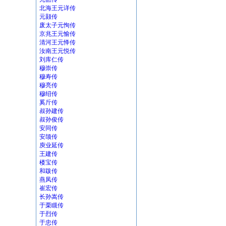
北海王元详传
元颢传
废太子元恂传
京兆王元愉传
清河王元怿传
汝南王元悦传
刘库仁传
穆崇传
穆寿传
穆亮传
穆绍传
奚斤传
叔孙建传
叔孙俊传
安同传
安颉传
庾业延传
王建传
楼宝传
和跋传
燕凤传
崔宏传
长孙嵩传
于栗瞡传
于烈传
于忠传