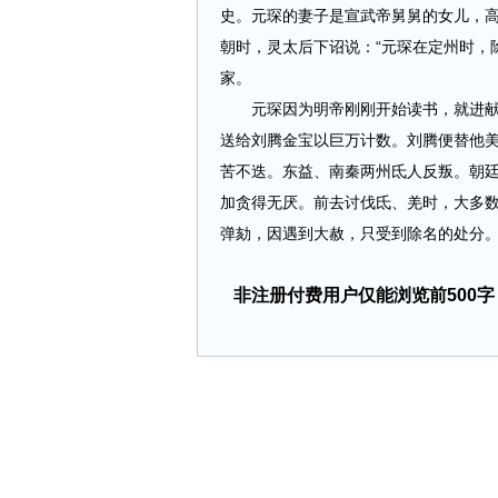
史。元琛的妻子是宣武帝舅舅的女儿，
朝时，灵太后下诏说：“元琛在定州时，
家。
元琛因为明帝刚刚开始读书，就进献以
送给刘腾金宝以巨万计数。刘腾便替他
苦不迭。东益、南秦两州氐人反叛。朝
加贪得无厌。前去讨伐氐、羌时，大多
弹劾，因遇到大赦，只受到除名的处分。不
非注册付费用户仅能浏览前500字