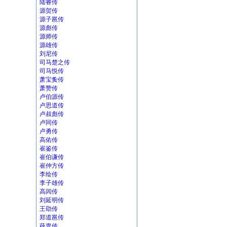
陆睿传
源贺传
源子邕传
源彪传
源师传
源雄传
刘尼传
司马楚之传
司马悦传
萧宝夤传
萧赞传
卢伯源传
卢思道传
卢叔彪传
卢同传
卢勇传
高佑传
崔鉴传
崔伯谦传
崔仲方传
李绘传
李子雄传
高闾传
刘延明传
王劭传
郑道邕传
薛胄传