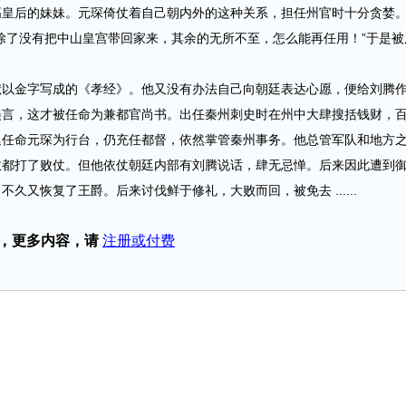
高皇后的妹妹。元琛倚仗着自己朝内外的这种关系，担任州官时十分贪婪
除了没有把中山皇宫带回家来，其余的无所不至，怎么能再任用！”于是被
金字写成的《孝经》。他又没有办法自己向朝廷表达心愿，便给刘腾
美言，这才被任命为兼都官尚书。出任秦州刺史时在州中大肆搜括钱财，
廷任命元琛为行台，仍充任都督，依然掌管秦州事务。他总管军队和地方
数都打了败仗。但他依仗朝廷内部有刘腾说话，肆无忌惮。后来因此遭到
久又恢复了王爵。后来讨伐鲜于修礼，大败而回，被免去 ......
，更多内容，请
注册或付费