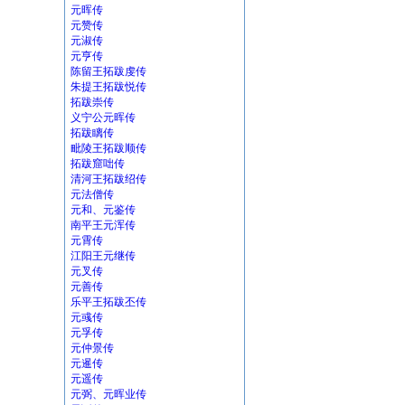
元晖传
元赞传
元淑传
元亨传
陈留王拓跋虔传
朱提王拓跋悦传
拓跋崇传
义宁公元晖传
拓跋瞝传
毗陵王拓跋顺传
拓跋窟咄传
清河王拓跋绍传
元法僧传
元和、元鉴传
南平王元浑传
元霄传
江阳王元继传
元叉传
元善传
乐平王拓跋丕传
元彧传
元孚传
元仲景传
元暹传
元遥传
元弼、元晖业传