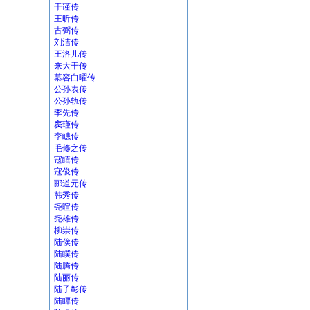
于谨传
王昕传
古弼传
刘洁传
王洛儿传
来大干传
慕容白曜传
公孙表传
公孙轨传
李先传
窦瑾传
李瞣传
毛修之传
寇瞦传
寇俊传
郦道元传
韩秀传
尧暄传
尧雄传
柳崇传
陆俟传
陆瞨传
陆腾传
陆丽传
陆子彰传
陆瞫传