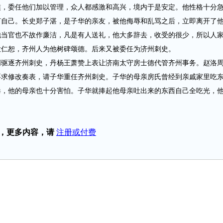
族，委任他们加以管理，众人都感激和高兴，境内于是安定。他性格十分
打自己。长史郑子湛，是子华的亲友，被他侮辱和乱骂之后，立即离开了
他当官也不故作廉洁，凡是有人送礼，他大多辞去，收受的很少，所以人
大仁恕，齐州人为他树碑颂德。后来又被委任为济州刺史。
逐齐州刺史，丹杨王萧赞上表让济南太守房士德代管齐州事务。赵洛
要求修改奏表，请子华重任齐州刺史。子华的母亲房氏曾经到亲戚家里吃
毒，他的母亲也十分害怕。子华就捧起他母亲吐出来的东西自己全吃光，
，更多内容，请
注册或付费