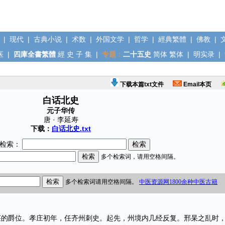
|
现代
|
古典小说
|
术数
|
外国文学
|
哲学
|
經典繁體
|
佛教
|
医
|
四庫全書繁體
經
史
子
集
|
专题：
二十五史
简体
繁体
|
明实录
|
下载本篇txt文件
Email本页
白话北史
元子华传
唐 · 李延寿
下载：
白话北史.txt
检索：
爵位。孝庄初年，任齐州刺史。起先，州境内几经反复。邢杲之乱时