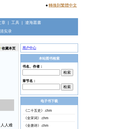
●
轉換到繁體中文
文章
|
工具
|
遼海叢書
清实录
用户中心
收藏本页
本站图书检索
电子书下载
《二十五史》.chm
《全宋词》.chm
，人人难
《全唐诗》.chm