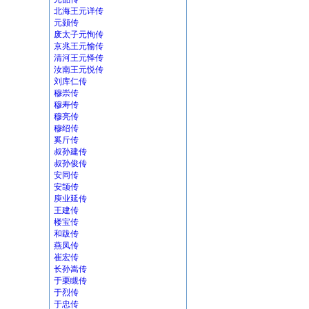
北海王元详传
元颢传
废太子元恂传
京兆王元愉传
清河王元怿传
汝南王元悦传
刘库仁传
穆崇传
穆寿传
穆亮传
穆绍传
奚斤传
叔孙建传
叔孙俊传
安同传
安颉传
庾业延传
王建传
楼宝传
和跋传
燕凤传
崔宏传
长孙嵩传
于栗瞡传
于烈传
于忠传