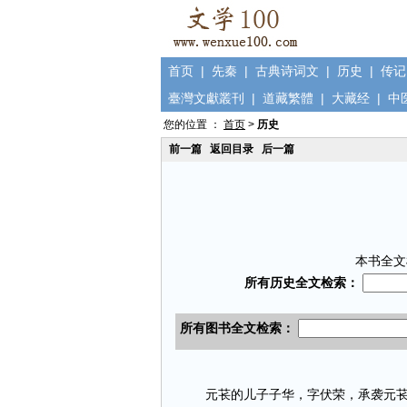
首页
|
先秦
|
古典诗词文
|
历史
|
传记
臺灣文獻叢刊
|
道藏繁體
|
大藏经
|
中
您的位置 ：
首页
>
历史
前一篇
返回目录
后一篇
本书全文
元苌的儿子子华，字伏荣，承袭元苌的