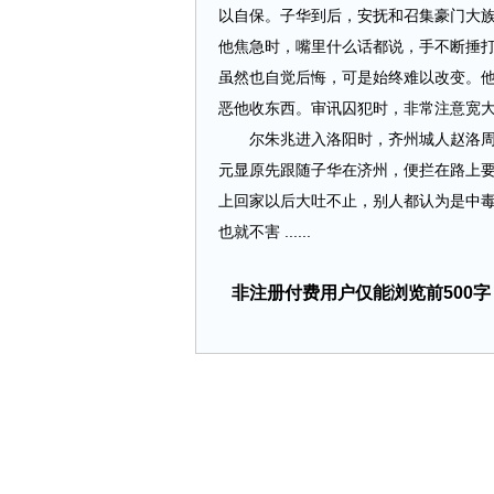
以自保。子华到后，安抚和召集豪门大
他焦急时，嘴里什么话都说，手不断捶
虽然也自觉后悔，可是始终难以改变。
恶他收东西。审讯囚犯时，非常注意宽
尔朱兆进入洛阳时，齐州城人赵洛周驱
元显原先跟随子华在济州，便拦在路上
上回家以后大吐不止，别人都认为是中
也就不害 ......
非注册付费用户仅能浏览前500字