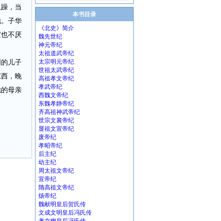
急躁，当
本书目录
他。子华
《北史》简介
家也不厌
魏先世纪
神元帝纪
太祖道武帝纪
周的儿子
太宗明元帝纪
世祖太武帝纪
东西，晚
高祖孝文帝纪
孝武帝纪
他的母亲
西魏文帝纪
东魏孝静帝纪
齐高祖神武帝纪
世宗文襄帝纪
显祖文宣帝纪
废帝纪
孝昭帝纪
后主纪
幼主纪
周太祖文帝纪
宣帝纪
隋高祖文帝纪
炀帝纪
魏献明皇后贺氏传
文成文明皇后冯氏传