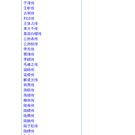
于谨传
王昕传
古弼传
刘洁传
王洛儿传
来大干传
慕容白曜传
公孙表传
公孙轨传
李先传
窦瑾传
李瞣传
毛修之传
寇瞦传
寇俊传
郦道元传
韩秀传
尧暄传
尧雄传
柳崇传
陆俟传
陆瞨传
陆腾传
陆丽传
陆子彰传
陆瞫传