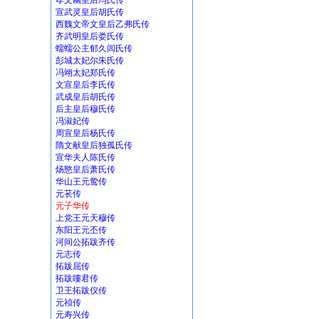
孝文幽皇后冯氏传
宣武灵皇后胡氏传
西魏文帝文皇后乙弗氏传
齐武明皇后娄氏传
蠕蠕公主郁久闾氏传
彭城太妃尔朱氏传
冯翊太妃郑氏传
文宣皇后李氏传
武成皇后胡氏传
后主皇后穆氏传
冯淑妃传
周宣皇后杨氏传
隋文献皇后独孤氏传
宣华夫人陈氏传
炀愍皇后萧氏传
华山王元鸷传
元苌传
元子华传
上党王元天穆传
东阳王元丕传
河间公拓跋齐传
元志传
拓跋屈传
拓跋瞜君传
卫王拓跋仪传
元祯传
元寿兴传