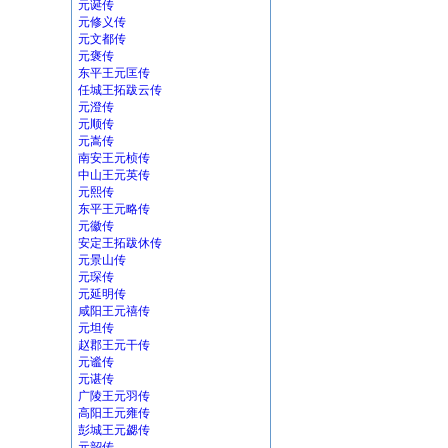
元诞传
元修义传
元文都传
元褒传
东平王元匡传
任城王拓跋云传
元澄传
元顺传
元嵩传
南安王元桢传
中山王元英传
元熙传
东平王元略传
元徽传
安定王拓跋休传
元景山传
元琛传
元延明传
咸阳王元禧传
元坦传
赵郡王元干传
元谧传
元谌传
广陵王元羽传
高阳王元雍传
彭城王元勰传
元韶传