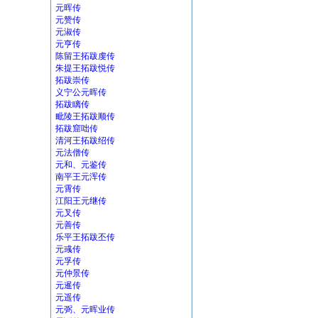
元晖传
元赞传
元淑传
元亨传
陈留王拓跋虔传
朱提王拓跋悦传
拓跋崇传
义宁公元晖传
拓跋瞝传
毗陵王拓跋顺传
拓跋窟咄传
清河王拓跋绍传
元法僧传
元和、元鉴传
南平王元浑传
元霄传
江阳王元继传
元叉传
元善传
乐平王拓跋丕传
元彧传
元孚传
元仲景传
元暹传
元遥传
元弼、元晖业传