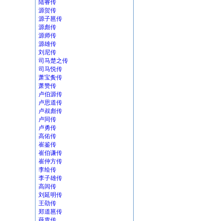
陆睿传
源贺传
源子邕传
源彪传
源师传
源雄传
刘尼传
司马楚之传
司马悦传
萧宝夤传
萧赞传
卢伯源传
卢思道传
卢叔彪传
卢同传
卢勇传
高佑传
崔鉴传
崔伯谦传
崔仲方传
李绘传
李子雄传
高闾传
刘延明传
王劭传
郑道邕传
薛胄传