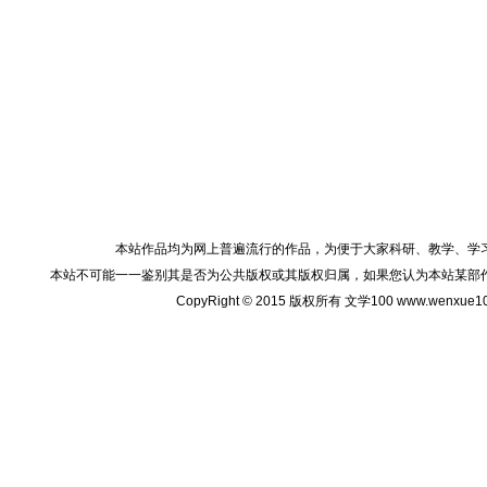
本站作品均为网上普遍流行的作品，为便于大家科研、教学、学
本站不可能一一鉴别其是否为公共版权或其版权归属，如果您认为本站某部
CopyRight © 2015 版权所有 文学100 www.wenxu