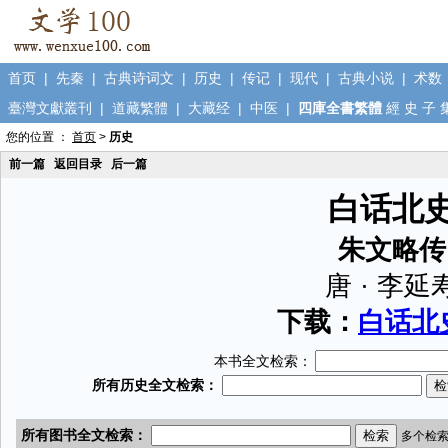
首页
|
先秦
|
古典诗词文
|
历史
|
传记
|
现代
|
古典小说
|
术数
臺灣文獻叢刊
|
道藏繁體
|
大藏经
|
中医
|
四庫全書繁體
經
史
子
您的位置 ：
首页
>
历史
前一篇
返回目录
后一篇
白话北
朱文略传
唐 · 李延
下载：
白话北史
本书全文检索：