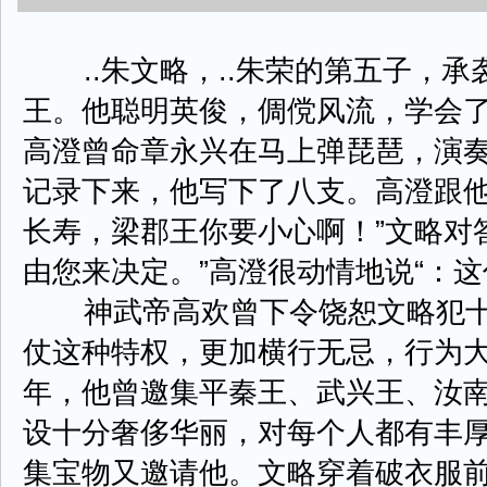
..朱文略，..朱荣的第五子，承
王。他聪明英俊，倜傥风流，学会
高澄曾命章永兴在马上弹琵琶，演
记录下来，他写下了八支。高澄跟他
长寿，梁郡王你要小心啊！”文略对
由您来决定。”高澄很动情地说“：这
神武帝高欢曾下令饶恕文略犯十
仗这种特权，更加横行无忌，行为
年，他曾邀集平秦王、武兴王、汝
设十分奢侈华丽，对每个人都有丰
集宝物又邀请他。文略穿着破衣服