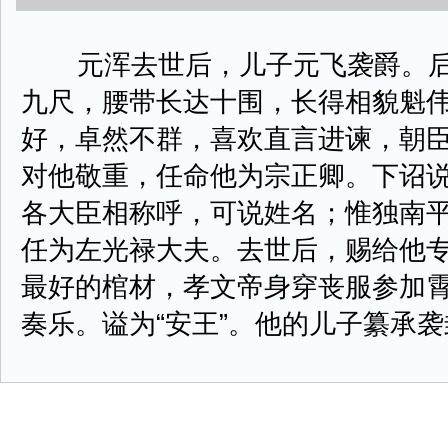
元浑去世后，儿子元飞袭爵。后
九尺，腰带长达十围，长得相貌魁
好，卓然不群，喜欢直言进谏，朝
对他敬重，任命他为宗正卿。下诏说
各大臣相称呼，可说姓名；惟独南平
任为左光禄大夫。去世后，赐给他
最好的棺材，孝文帝身穿丧服参加
奏乐。谥为“安王”。他的儿子纂承