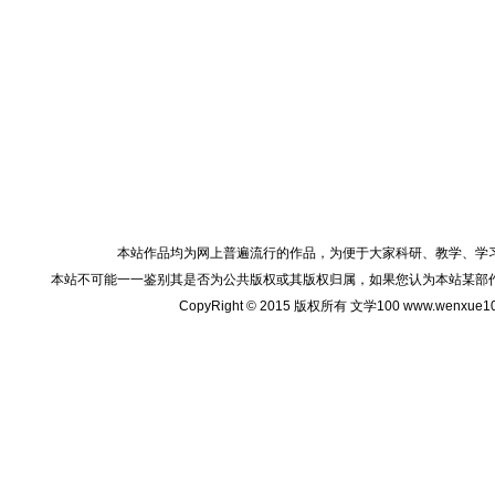
本站作品均为网上普遍流行的作品，为便于大家科研、教学、学
本站不可能一一鉴别其是否为公共版权或其版权归属，如果您认为本站某部
CopyRight © 2015 版权所有 文学100 www.wenxu