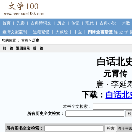
首页
|
先秦
|
古典诗词文
|
历史
|
传记
|
现代
|
古典小说
|
术数
臺灣文獻叢刊
|
道藏繁體
|
大藏经
|
中医
|
四庫全書繁體
經
史
子
您的位置 ：
首页
>
历史
前一篇
返回目录
后一篇
白话北
元霄传
唐 · 李延
下载：
白话北史
本书全文检索：