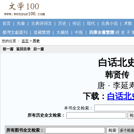
首页
|
先秦
|
古典诗词文
|
历史
|
传记
|
现代
|
古典小说
|
术数
臺灣文獻叢刊
|
道藏繁體
|
大藏经
|
中医
|
四庫全書繁體
經
史
子
您的位置 ：
首页
>
历史
前一篇
返回目录
后一篇
白话北
韩贤传
唐 · 李延
下载：
白话北史
本书全文检索：