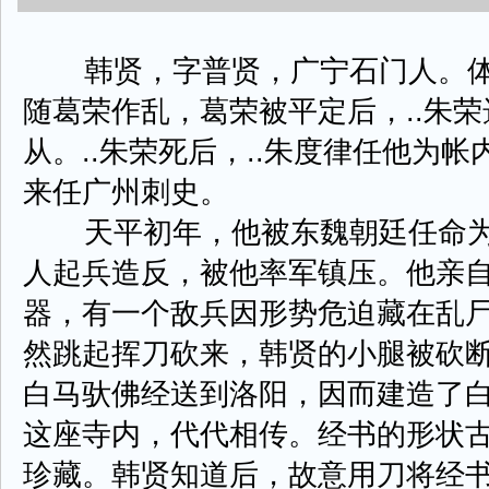
韩贤，字普贤，广宁石门人。体
随葛荣作乱，葛荣被平定后，..朱
从。..朱荣死后，..朱度律任他为
来任广州刺史。
天平初年，他被东魏朝廷任命为
人起兵造反，被他率军镇压。他亲
器，有一个敌兵因形势危迫藏在乱
然跳起挥刀砍来，韩贤的小腿被砍
白马驮佛经送到洛阳，因而建造了
这座寺内，代代相传。经书的形状
珍藏。韩贤知道后，故意用刀将经