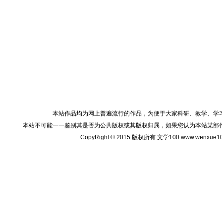
本站作品均为网上普遍流行的作品，为便于大家科研、教学、学
本站不可能一一鉴别其是否为公共版权或其版权归属，如果您认为本站某部
CopyRight © 2015 版权所有 文学100 www.wenxu