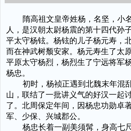
隋高祖文皇帝姓杨，名坚，小名
人，是汉朝太尉杨震的第十四代孙
平太守杨铉。杨铉的儿子杨元寿，
而在神武树颓安家。杨元寿生了太
平原太守杨烈，杨烈生了宁远将军
杨忠。
初时，杨祯正遇到北魏末年混乱
山，联结了一批讲义气的好汉一起
了。北周保定年间，因杨忠功勋卓
军、少保、兴城郡公。
杨忠长着一副美须髯，身高七尺