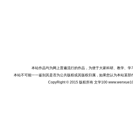
本站作品均为网上普遍流行的作品，为便于大家科研、教学、学
本站不可能一一鉴别其是否为公共版权或其版权归属，如果您认为本站某部
CopyRight © 2015 版权所有 文学100 www.wenxu