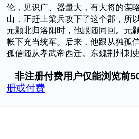
伦，见识广、器量大，有大将的谋
山，正赶上梁兵攻下了这个郡，所
元颢北归洛阳时，他跟随同回。元
帐下充当统军。后来，他跟从独孤
孤信随从孝武帝西迁。东魏荆州刺史 ...
非注册付费用户仅能浏览前50
册或付费