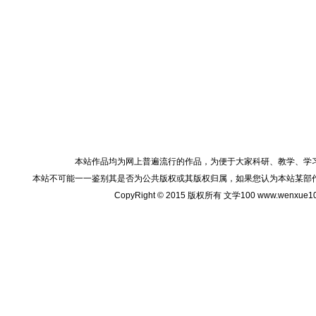
本站作品均为网上普遍流行的作品，为便于大家科研、教学、学
本站不可能一一鉴别其是否为公共版权或其版权归属，如果您认为本站某部
CopyRight © 2015 版权所有 文学100 www.wenxu