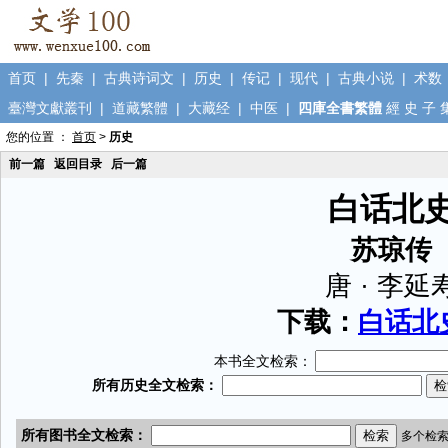
首页
|
先秦
|
古典诗词文
|
历史
|
传记
|
现代
|
古典小说
|
术数
臺灣文獻叢刊
|
道藏繁體
|
大藏经
|
中医
|
四庫全書繁體
經
史
子
您的位置 ：
首页
>
历史
前一篇
返回目录
后一篇
白话北
苏琼传
唐 · 李延
下载：
白话北史
本书全文检索：