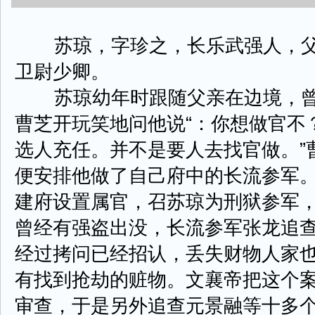
苏琼，字珍之，长乐武强人，父
卫尉少卿。
苏琼幼年时跟随父亲在边境，曾
曹芝开玩笑地问他说“：你想做官不
选人充任。并不是要人去找官做。”
便安排他做了自己府中的长流参军
建府设置属官，召苏琼为刑狱参军
曾经有强盗出没，长流参军张龙追
经过拷问已经招认，丢失财物人家
有找到抢劫的赃物。文襄帝把这个
审查，于是另外追查元景融等十多