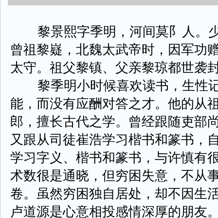
黎景熙字季明，河间莫阝人。少
曾祖黎嶷，北魏太武帝时，因军功
太守。祖父黎镇、父亲黎琼都世袭
黎季明小时候喜欢读书，生性记
能，而没有应酬对答之才。他的从
郎，擅长古代之学。曾经跟随吏部
又跟从司徒崔浩学习楷书和篆书，
学习字义、楷书和篆书，与许慎有
术数很是通晓，但穷困失意，不从
卷。虽然穷困独自居处，却不因生
卢道源是心意相投感情深厚的朋友