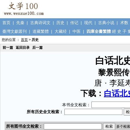
首页
|
先秦
|
古典诗词文
|
历史
|
传记
|
现代
|
古典小说
|
术数
臺灣文獻叢刊
|
道藏繁體
|
大藏经
|
中医
|
四庫全書繁體
經
史
子
您的位置 ：
首页
>
历史
前一篇
返回目录
后一篇
白话北
黎景熙传
唐 · 李延
下载：
白话北史
本书全文检索：