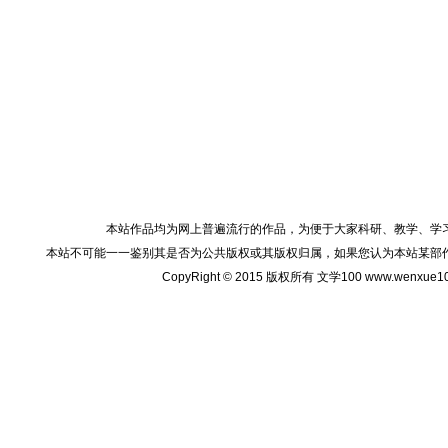
本站作品均为网上普遍流行的作品，为便于大家科研、教学、学
本站不可能一一鉴别其是否为公共版权或其版权归属，如果您认为本站某部
CopyRight © 2015 版权所有 文学100 www.wenxu