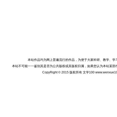
本站作品均为网上普遍流行的作品，为便于大家科研、教学、学
本站不可能一一鉴别其是否为公共版权或其版权归属，如果您认为本站某部
CopyRight © 2015 版权所有 文学100 www.wenxu