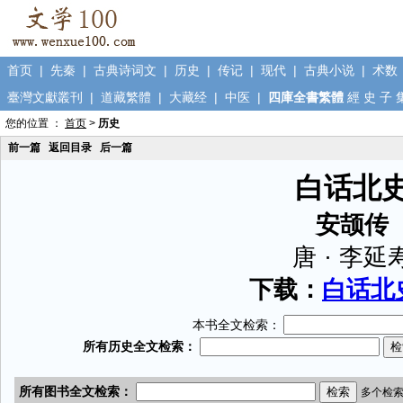
首页
|
先秦
|
古典诗词文
|
历史
|
传记
|
现代
|
古典小说
|
术数
臺灣文獻叢刊
|
道藏繁體
|
大藏经
|
中医
|
四庫全書繁體
經
史
子
您的位置 ：
首页
>
历史
前一篇
返回目录
后一篇
白话北
安颉传
唐 · 李延
下载：
白话北史
本书全文检索：