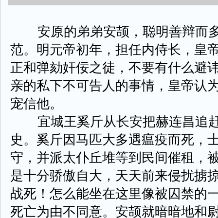
安原的弟弟安颉，聪明善辩而多
范。明元帝初年，担任内侍长，皇
正和弹劾奸佞之徒，不要有什么避
亲的私下不可告人的事情，皇帝认
宠信他。
宜城王奚斤从长安把赫连昌追赶
史。奚斤因马匹大多遇瘟疫而死，
守，并派太仆丘堆等到民间催租，
是十分骄傲自大，天天前来侵扰掳掠
战死！怎么能坐在这里像被囚禁的一
死亡为由不同意。安颉就暗暗地和