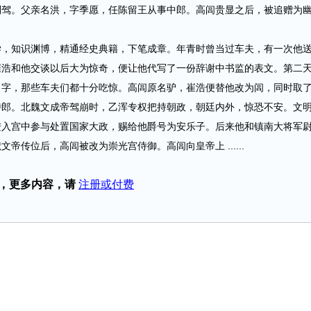
别驾。父亲名洪，字季愿，任陈留王从事中郎。高闾贵显之后，被追赠为
知识渊博，精通经史典籍，下笔成章。年青时曾当过车夫，有一次他
崔浩和他交谈以后大为惊奇，便让他代写了一份辞谢中书监的表文。第二
名字，那些车夫们都十分吃惊。高闾原名驴，崔浩便替他改为闾，同时取
侍郎。北魏文成帝驾崩时，乙浑专权把持朝政，朝廷内外，惊恐不安。文
进入宫中参与处置国家大政，赐给他爵号为安乐子。后来他和镇南大将军
帝传位后，高闾被改为崇光宫侍御。高闾向皇帝上 ......
，更多内容，请
注册或付费