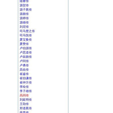
陆睿传
源贺传
源子邕传
源彪传
源师传
源雄传
刘尼传
司马楚之传
司马悦传
萧宝夤传
萧赞传
卢伯源传
卢思道传
卢叔彪传
卢同传
卢勇传
高佑传
崔鉴传
崔伯谦传
崔仲方传
李绘传
李子雄传
高闾传
刘延明传
王劭传
郑道邕传
薛胄传