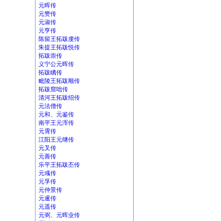
元晖传
元赞传
元淑传
元亨传
陈留王拓跋虔传
朱提王拓跋悦传
拓跋崇传
义宁公元晖传
拓跋瞝传
毗陵王拓跋顺传
拓跋窟咄传
清河王拓跋绍传
元法僧传
元和、元鉴传
南平王元浑传
元霄传
江阳王元继传
元叉传
元善传
乐平王拓跋丕传
元彧传
元孚传
元仲景传
元暹传
元遥传
元弼、元晖业传