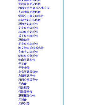
孝文幽皇后冯氏传
宣武灵皇后胡氏传
西魏文帝文皇后乙弗氏传
齐武明皇后娄氏传
蠕蠕公主郁久闾氏传
彭城太妃尔朱氏传
冯翊太妃郑氏传
文宣皇后李氏传
武成皇后胡氏传
后主皇后穆氏传
冯淑妃传
周宣皇后杨氏传
隋文献皇后独孤氏传
宣华夫人陈氏传
炀愍皇后萧氏传
华山王元鸷传
元苌传
元子华传
上党王元天穆传
东阳王元丕传
河间公拓跋齐传
元志传
拓跋屈传
拓跋瞜君传
卫王拓跋仪传
元祯传
元寿兴传