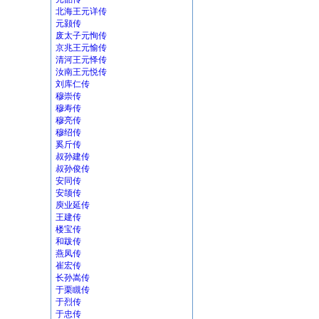
北海王元详传
元颢传
废太子元恂传
京兆王元愉传
清河王元怿传
汝南王元悦传
刘库仁传
穆崇传
穆寿传
穆亮传
穆绍传
奚斤传
叔孙建传
叔孙俊传
安同传
安颉传
庾业延传
王建传
楼宝传
和跋传
燕凤传
崔宏传
长孙嵩传
于栗瞡传
于烈传
于忠传