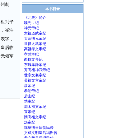
幽州刺
本书目录
《北史》简介
送租到平
魏先世纪
神元帝纪
天，崔浩
太祖道武帝纪
了表字，
太宗明元帝纪
世祖太武帝纪
明皇后临
高祖孝文帝纪
孝武帝纪
尉元领军
西魏文帝纪
东魏孝静帝纪
齐高祖神武帝纪
世宗文襄帝纪
显祖文宣帝纪
废帝纪
孝昭帝纪
后主纪
幼主纪
周太祖文帝纪
宣帝纪
隋高祖文帝纪
炀帝纪
魏献明皇后贺氏传
文成文明皇后冯氏传