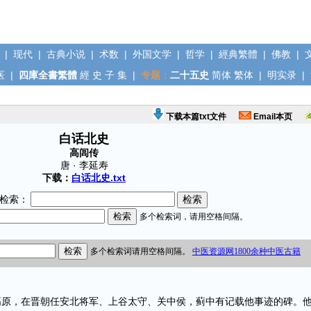
|
现代
|
古典小说
|
术数
|
外国文学
|
哲学
|
經典繁體
|
佛教
|
医
|
四庫全書繁體
經
史
子
集
|
专题：
二十五史
简体
繁体
|
明实录
|
下载本篇txt文件
Email本页
白话北史
高闾传
唐 · 李延寿
下载：
白话北史.txt
检索：
，在晋朝任安北将军、上谷太守、关中侯，蓟中有记载他事迹的碑。