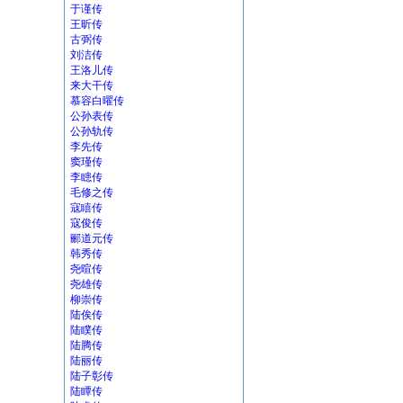
于谨传
王昕传
古弼传
刘洁传
王洛儿传
来大干传
慕容白曜传
公孙表传
公孙轨传
李先传
窦瑾传
李瞣传
毛修之传
寇瞦传
寇俊传
郦道元传
韩秀传
尧暄传
尧雄传
柳崇传
陆俟传
陆瞨传
陆腾传
陆丽传
陆子彰传
陆瞫传