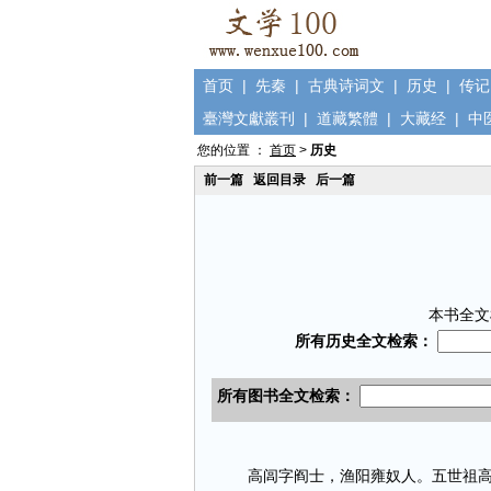
首页
|
先秦
|
古典诗词文
|
历史
|
传记
臺灣文獻叢刊
|
道藏繁體
|
大藏经
|
中
您的位置 ：
首页
>
历史
前一篇
返回目录
后一篇
本书全文
高闾字阎士，渔阳雍奴人。五世祖高原