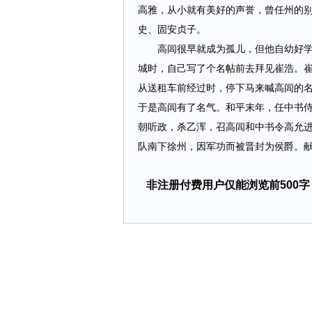
高雅，从小就有美好的声誉，曾任州的
史、固安贞子。
高闾很早就成为孤儿，但他自幼好学，
城时，自己写了个名帖前去拜见崔浩。
从送租车前经过时，停下马来喊高闾的
于是高闾有了名气。和平末年，任中书
朝听政，杀乙浑，召高闾和中书令高允
队南下徐州，因军功而被晋封为侯爵。献文
非注册付费用户仅能浏览前500字