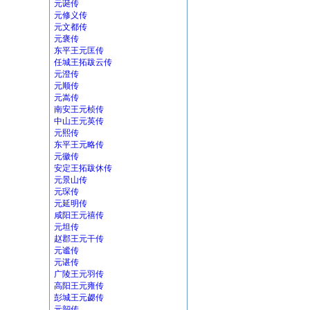
元诞传
元修义传
元文都传
元褒传
东平王元匡传
任城王拓跋云传
元澄传
元顺传
元嵩传
南安王元桢传
中山王元英传
元熙传
东平王元略传
元徽传
安定王拓跋休传
元景山传
元琛传
元延明传
咸阳王元禧传
元坦传
赵郡王元干传
元谧传
元谌传
广陵王元羽传
高阳王元雍传
彭城王元勰传
元韶传