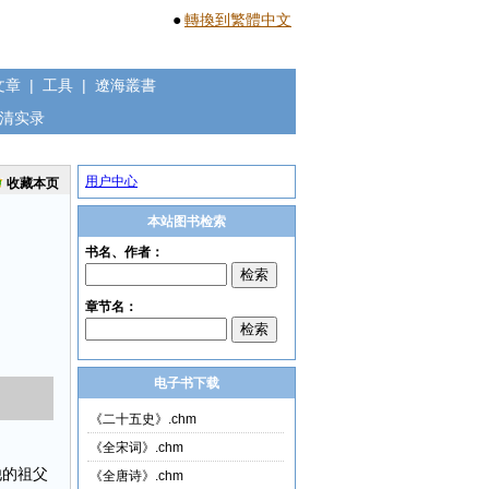
●
轉換到繁體中文
文章
|
工具
|
遼海叢書
清实录
用户中心
收藏本页
本站图书检索
电子书下载
《二十五史》.chm
《全宋词》.chm
他的祖父
《全唐诗》.chm