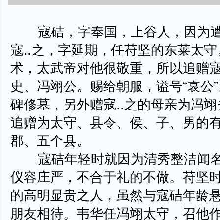
寇硈，字奉国，上谷人，因为遭
寇..之，字延期，任苻坚的东莱太
术，太武帝对他很敬重，所以追赠寇
史、冯翊公。赐给朝服，谥号“哀公
碑修墓，另外赠寇..之的母亲为冯
追赠为太守、县令、侯、子、男的
郡、五个县。
寇硈年轻时就因为清秀整洁闻名
仪容庄严，不合于礼的不做。苻坚
的高明显贵之人，虽然与寇硈年龄
朋友相待。韦华任冯翊太守，召他