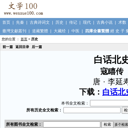
首页
|
先秦
|
古典诗词文
|
历史
|
传记
|
现代
|
古典小说
|
术数
臺灣文獻叢刊
|
道藏繁體
|
大藏经
|
中医
|
四庫全書繁體
經
史
子
您的位置 ：
首页
>
历史
前一篇
返回目录
后一篇
白话北
寇瞦传
唐 · 李延
下载：
白话北史
本书全文检索：