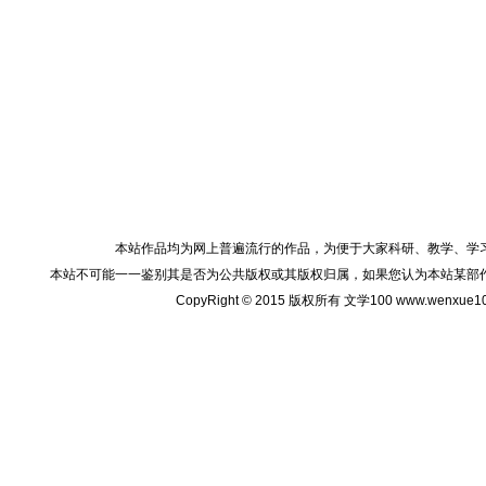
本站作品均为网上普遍流行的作品，为便于大家科研、教学、学
本站不可能一一鉴别其是否为公共版权或其版权归属，如果您认为本站某部
CopyRight © 2015 版权所有 文学100 www.wenxu