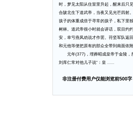
时，梦见太阳从住室里升起，醒来后只见
合陂北生下道武帝，当夜又见光芒四射
孩子的体重成倍于寻常的孩子，私下里
树林。道武帝很小时就会讲话，双目灼
安，幸亏燕凤劝说才作罢。苻坚军队返
和元他等便把原有的部众全带到南面依
元年(377)，埋葬昭成皇帝于金陵，
刘库仁常对他儿子说“：皇 ......
非注册付费用户仅能浏览前500字