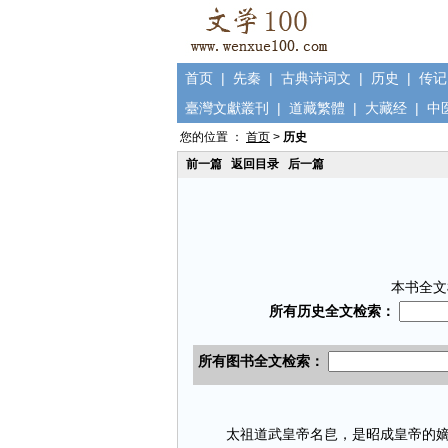
首页
|
先秦
|
古典诗词文
|
历史
|
传记
臺灣文獻叢刊
|
道藏繁體
|
大藏经
|
中
您的位置 ：
首页
>
历史
前一篇
返回目录
后一篇
本书全文
太祖道武皇帝名皀，是昭成皇帝的嫡孙