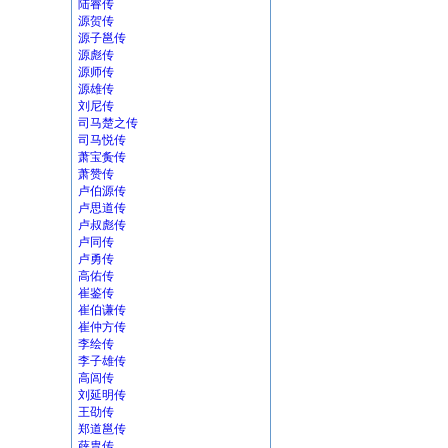
陆睿传
源贺传
源子邕传
源彪传
源师传
源雄传
刘尼传
司马楚之传
司马悦传
萧宝夤传
萧赞传
卢伯源传
卢思道传
卢叔彪传
卢同传
卢勇传
高佑传
崔鉴传
崔伯谦传
崔仲方传
李绘传
李子雄传
高闾传
刘延明传
王劭传
郑道邕传
薛胄传