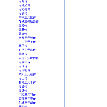
元诞传
元修义传
元文都传
元褒传
东平王元匡传
任城王拓跋云传
元澄传
元顺传
元嵩传
南安王元桢传
中山王元英传
元熙传
东平王元略传
元徽传
安定王拓跋休传
元景山传
元琛传
元延明传
咸阳王元禧传
元坦传
赵郡王元干传
元谧传
元谌传
广陵王元羽传
高阳王元雍传
彭城王元勰传
元韶传