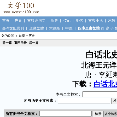
首页
|
先秦
|
古典诗词文
|
历史
|
传记
|
现代
|
古典小说
|
术数
臺灣文獻叢刊
|
道藏繁體
|
大藏经
|
中医
|
四庫全書繁體
經
史
子
您的位置 ：
首页
>
历史
前一篇
返回目录
后一篇
白话北
北海王元详
唐 · 李延
下载：
白话北史
本书全文检索：