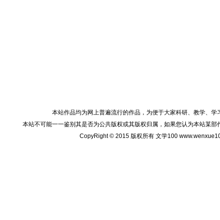
本站作品均为网上普遍流行的作品，为便于大家科研、教学、学
本站不可能一一鉴别其是否为公共版权或其版权归属，如果您认为本站某部
CopyRight © 2015 版权所有 文学100 www.wenxu