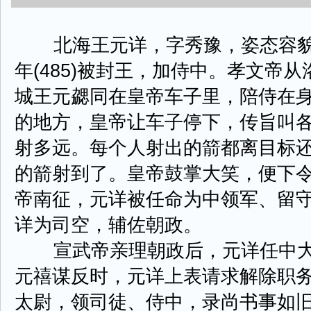
北海王元详，字秀豫，姿态容貌
年(485)被封王，加侍中。孝文帝
城王元勰同在皇帝车子里，陪侍在
的地方，皇帝让车子停下，传旨叫
射多远。每个人射出的箭都离目标
的箭射到了。皇帝鼓掌大笑，便下
帝南征，元详被任命为中领军、留
详为司空，辅佐朝政。
宣武帝亲理朝政后，元详任中大
元禧谋反时，元详上表请求解除职
太尉，领司徒、侍中，录尚书事如