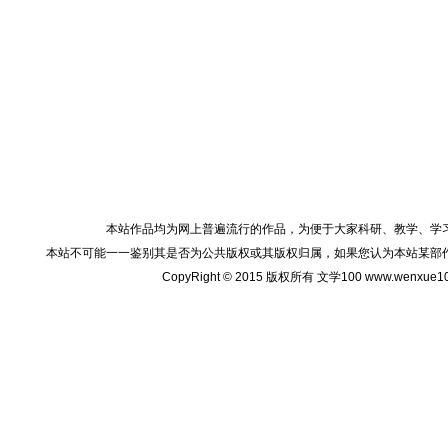
本站作品均为网上普遍流行的作品，为便于大家科研、教学、学
本站不可能一一鉴别其是否为公共版权或其版权归属，如果您认为本站某部
CopyRight © 2015 版权所有 文学100 www.wenxu