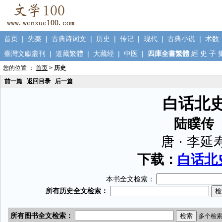
首页
|
先秦
|
古典诗词文
|
历史
|
传记
|
现代
|
古典小说
|
术数
臺灣文獻叢刊
|
道藏繁體
|
大藏经
|
中医
|
四庫全書繁體
經
史
子
您的位置 ：
首页
>
历史
前一篇
返回目录
后一篇
白话北
陆瞨传
唐 · 李延
下载：
白话北史
本书全文检索：