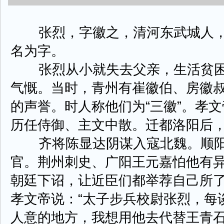
张烈，字徽之，清河东武城人，
名为字。
张烈从小就失去父亲，生活贫困
气慨。当时，青州有崔徽伯、房徽
的声誉。时人称他们为“三徽”。孝
历任侍御、主文中散。迁都洛阳后
齐将陈显达阴谋入寇北魏。顺阳
官。荆州刺史、广阳王元嘉怕他有
朝廷下诏，让近臣们都举荐自己所
孝文帝说：“太子步兵校尉张烈，每
人意的地方，我想用他去代替王青石