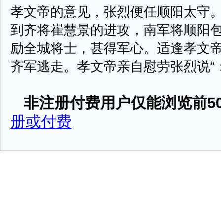
孝文帝的意见，张烈便任顺阳太守
到齐将崔慧景的进攻，南军将顺阳
励全城将士，甚得军心。适逢孝文
齐军逃走。孝文帝亲自慰劳张烈说“：你果
非注册付费用户仅能浏览前50
册或付费