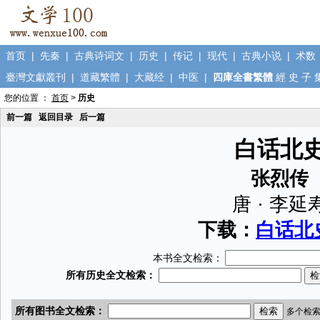
首页
|
先秦
|
古典诗词文
|
历史
|
传记
|
现代
|
古典小说
|
术数
臺灣文獻叢刊
|
道藏繁體
|
大藏经
|
中医
|
四庫全書繁體
經
史
子
您的位置 ：
首页
>
历史
前一篇
返回目录
后一篇
白话北
张烈传
唐 · 李延
下载：
白话北史
本书全文检索：