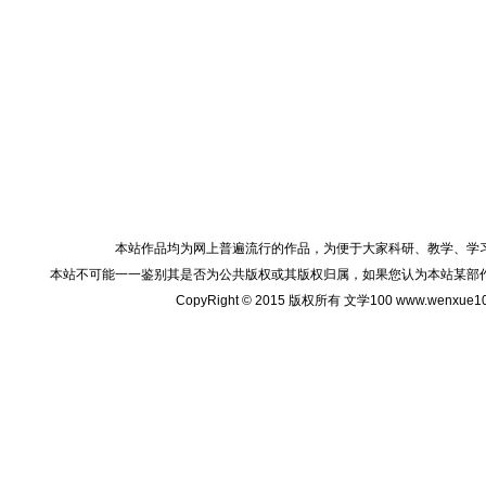
本站作品均为网上普遍流行的作品，为便于大家科研、教学、学
本站不可能一一鉴别其是否为公共版权或其版权归属，如果您认为本站某部
CopyRight © 2015 版权所有 文学100 www.wenxu