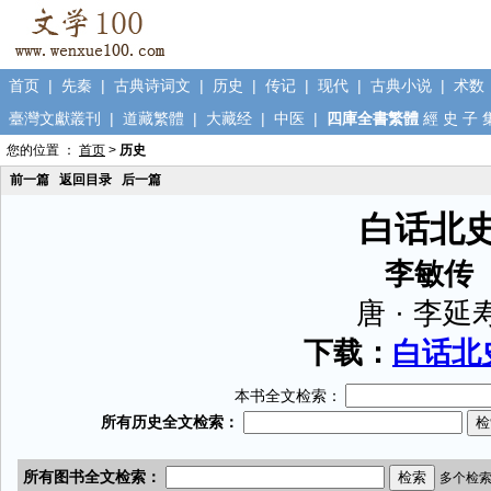
首页
|
先秦
|
古典诗词文
|
历史
|
传记
|
现代
|
古典小说
|
术数
臺灣文獻叢刊
|
道藏繁體
|
大藏经
|
中医
|
四庫全書繁體
經
史
子
您的位置 ：
首页
>
历史
前一篇
返回目录
后一篇
白话北
李敏传
唐 · 李延
下载：
白话北史
本书全文检索：