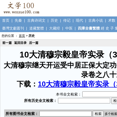
首页
|
先秦
|
古典诗词文
|
历史
|
传记
|
现代
|
古典小说
|
术数
臺灣文獻叢刊
|
道藏繁體
|
大藏经
|
中医
|
四庫全書繁體
經
史
子
您的位置 ：
首页
>
历史
前一篇
返回目录
后一篇
10大清穆宗毅皇帝实录（
大清穆宗继天开运受中居正保大定功
录卷之八十
下载：
10大清穆宗毅皇帝实录（3
本书全文检索：