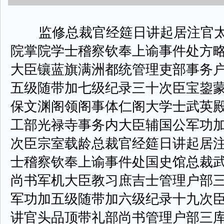
监修总裁官经筵日讲起居注官太
院掌院学士稽察钦奉上谕事件处方
大臣镶蓝旗满洲都统管理吏部事务
五级随带加七级纪录三十次臣宝鋆
保文渊阁领阁事体仁阁大学士武英
工部光禄寺事务内大臣辅国公军功
次臣宗室载龄总裁官经筵日讲起居
士稽察钦奉上谕事件处国史馆总裁
尚书军机大臣教习庶吉士管理户部
军功加五级随带加六级纪录十九次
讲官头品顶带礼部尚书管理户部三