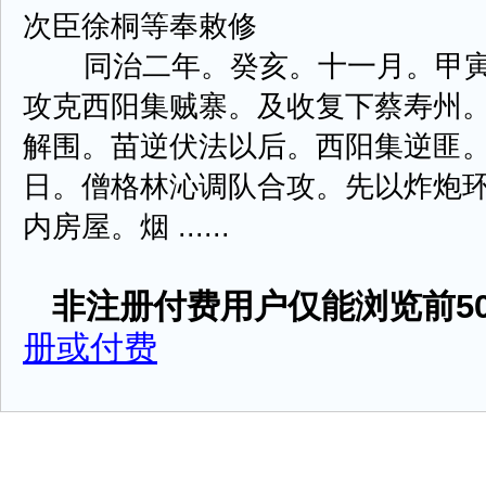
次臣徐桐等奉敕修
同治二年。癸亥。十一月。甲寅
攻克西阳集贼寨。及收复下蔡寿州
解围。苗逆伏法以后。西阳集逆匪
日。僧格林沁调队合攻。先以炸炮
内房屋。烟 ......
非注册付费用户仅能浏览前50
册或付费