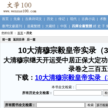
首页
|
先秦
|
古典诗词文
|
历史
|
传记
|
现代
|
古典小说
|
术数
臺灣文獻叢刊
|
道藏繁體
|
大藏经
|
中医
|
四庫全書繁體
經
史
子
您的位置 ：
首页
>
历史
前一篇
返回目录
后一篇
10大清穆宗毅皇帝实录（
大清穆宗继天开运受中居正保大定功
录卷之三百五
下载：
10大清穆宗毅皇帝实录（3
本书全文检索：