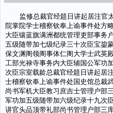
监修总裁官经筵日讲起居注官太
院掌院学士稽察钦奉上谕事件处方
大臣镶蓝旗满洲都统管理吏部事务
五级随带加七级纪录三十次臣宝鋆
保文渊阁领阁事体仁阁大学士武英
工部光禄寺事务内大臣辅国公军功
次臣宗室载龄总裁官经筵日讲起居
士稽察钦奉上谕事件处国史馆总裁
尚书军机大臣教习庶吉士管理户部
军功加五级随带加六级纪录十九次
讲官头品顶带礼部尚书管理户部三