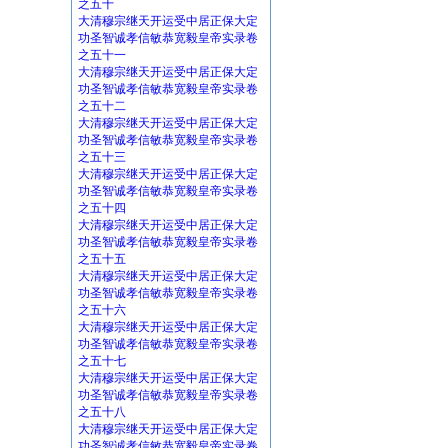
之五十
大清穆宗继天开运受中居正保大定
功圣智诚孝信敏恭宽毅皇帝实录卷
之五十一
大清穆宗继天开运受中居正保大定
功圣智诚孝信敏恭宽毅皇帝实录卷
之五十二
大清穆宗继天开运受中居正保大定
功圣智诚孝信敏恭宽毅皇帝实录卷
之五十三
大清穆宗继天开运受中居正保大定
功圣智诚孝信敏恭宽毅皇帝实录卷
之五十四
大清穆宗继天开运受中居正保大定
功圣智诚孝信敏恭宽毅皇帝实录卷
之五十五
大清穆宗继天开运受中居正保大定
功圣智诚孝信敏恭宽毅皇帝实录卷
之五十六
大清穆宗继天开运受中居正保大定
功圣智诚孝信敏恭宽毅皇帝实录卷
之五十七
大清穆宗继天开运受中居正保大定
功圣智诚孝信敏恭宽毅皇帝实录卷
之五十八
大清穆宗继天开运受中居正保大定
功圣智诚孝信敏恭宽毅皇帝实录卷