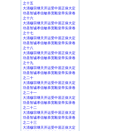
之十五
大清穆宗继天开运受中居正保大定
功圣智诚孝信敏恭宽毅皇帝实录卷
之十六
大清穆宗继天开运受中居正保大定
功圣智诚孝信敏恭宽毅皇帝实录卷
之十七
大清穆宗继天开运受中居正保大定
功圣智诚孝信敏恭宽毅皇帝实录卷
之十八
大清穆宗继天开运受中居正保大定
功圣智诚孝信敏恭宽毅皇帝实录卷
之十九
大清穆宗继天开运受中居正保大定
功圣智诚孝信敏恭宽毅皇帝实录卷
之二十
大清穆宗继天开运受中居正保大定
功圣智诚孝信敏恭宽毅皇帝实录卷
之二十一
大清穆宗继天开运受中居正保大定
功圣智诚孝信敏恭宽毅皇帝实录卷
之二十二
大清穆宗继天开运受中居正保大定
功圣智诚孝信敏恭宽毅皇帝实录卷
之二十三
大清穆宗继天开运受中居正保大定