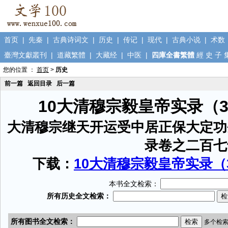
首页
|
先秦
|
古典诗词文
|
历史
|
传记
|
现代
|
古典小说
|
术数
臺灣文獻叢刊
|
道藏繁體
|
大藏经
|
中医
|
四庫全書繁體
經
史
子
您的位置 ：
首页
>
历史
前一篇
返回目录
后一篇
10大清穆宗毅皇帝实录（
大清穆宗继天开运受中居正保大定功
录卷之二百七
下载：
10大清穆宗毅皇帝实录（3
本书全文检索：