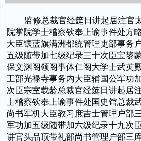
监修总裁官经筵日讲起居注官太
院掌院学士稽察钦奉上谕事件处方
大臣镶蓝旗满洲都统管理吏部事务
五级随带加七级纪录三十次臣宝鋆
保文渊阁领阁事体仁阁大学士武英
工部光禄寺事务内大臣辅国公军功
次臣宗室载龄总裁官经筵日讲起居
士稽察钦奉上谕事件处国史馆总裁
尚书军机大臣教习庶吉士管理户部
军功加五级随带加六级纪录十九次
讲官头品顶带礼部尚书管理户部三