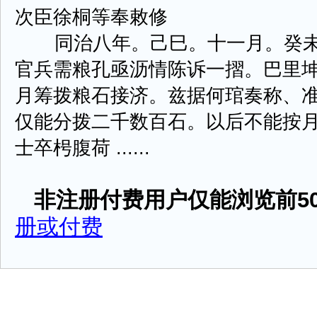
次臣徐桐等奉敕修
同治八年。己巳。十一月。癸未
官兵需粮孔亟沥情陈诉一摺。巴里
月筹拨粮石接济。兹据何琯奏称、
仅能分拨二千数百石。以后不能按
士卒枵腹荷 ......
非注册付费用户仅能浏览前50
册或付费