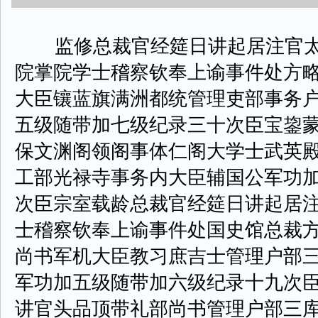
监修总裁官经筵日讲起居注官太
院掌院学士稽察钦奉上谕事件处方
大臣镶蓝旗满洲都统管理吏部事务
五级随带加七级纪录三十次臣宝鋆
保文渊阁领阁事体仁阁大学士武英
工部光禄寺事务内大臣辅国公军功
次臣宗室载龄总裁官经筵日讲起居
士稽察钦奉上谕事件处国史馆总裁
尚书军机大臣教习庶吉士管理户部
军功加五级随带加六级纪录十九次
讲官头品顶带礼部尚书管理户部三