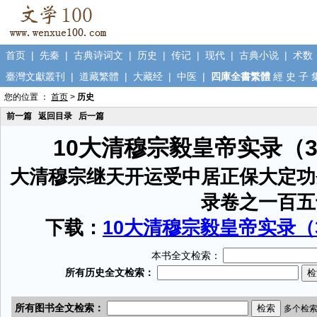
首页
|
先秦
|
古典诗词文
|
历史
|
传记
|
现代
|
古典小说
|
术数
臺灣文獻叢刊
|
道藏繁體
|
大藏经
|
中医
|
四庫全書繁體
經
史
子
您的位置 ：
首页
>
历史
前一篇
返回目录
后一篇
10大清穆宗毅皇帝实录（
大清穆宗继天开运受中居正保大定功
录卷之一百五
下载：
10大清穆宗毅皇帝实录（3
本书全文检索：