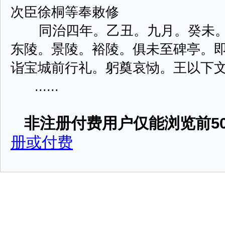
次臣徐桐等奉敕修
同治四年。乙丑。九月。癸未。
东陵。景陵。裕陵。俱未至碑亭。
诣宝城前行礼。躬奠哀恸。王以下
......
非注册付费用户仅能浏览前50
册或付费