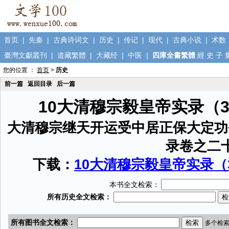
首页
|
先秦
|
古典诗词文
|
历史
|
传记
|
现代
|
古典小说
|
术数
臺灣文獻叢刊
|
道藏繁體
|
大藏经
|
中医
|
四庫全書繁體
經
史
子
您的位置 ：
首页
>
历史
前一篇
返回目录
后一篇
10大清穆宗毅皇帝实录（
大清穆宗继天开运受中居正保大定功
录卷之二
下载：
10大清穆宗毅皇帝实录（3
本书全文检索：