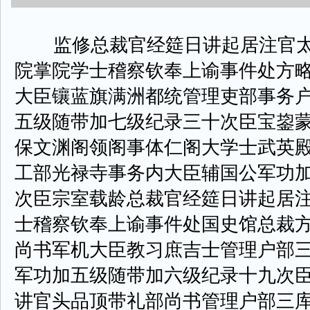
监修总裁官经筵日讲起居注官太
院掌院学士稽察钦奉上谕事件处方
大臣镶蓝旗满洲都统管理吏部事务
五级随带加七级纪录三十次臣宝鋆
保文渊阁领阁事体仁阁大学士武英
工部光禄寺事务内大臣辅国公军功
次臣宗室载龄总裁官经筵日讲起居
士稽察钦奉上谕事件处国史馆总裁
尚书军机大臣教习庶吉士管理户部
军功加五级随带加六级纪录十九次
讲官头品顶带礼部尚书管理户部三