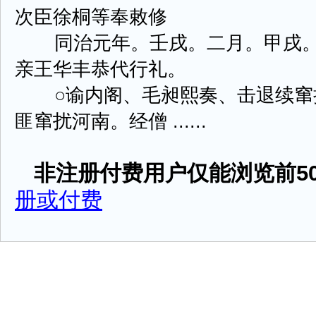
次臣徐桐等奉敕修
同治元年。壬戌。二月。甲戌。
亲王华丰恭代行礼。
○谕内阁、毛昶熙奏、击退续窜
匪窜扰河南。经僧 ......
非注册付费用户仅能浏览前50
册或付费