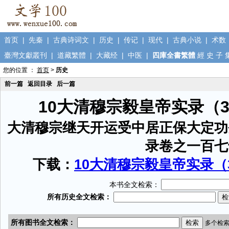
首页
|
先秦
|
古典诗词文
|
历史
|
传记
|
现代
|
古典小说
|
术数
臺灣文獻叢刊
|
道藏繁體
|
大藏经
|
中医
|
四庫全書繁體
經
史
子
您的位置 ：
首页
>
历史
前一篇
返回目录
后一篇
10大清穆宗毅皇帝实录（
大清穆宗继天开运受中居正保大定功
录卷之一百七
下载：
10大清穆宗毅皇帝实录（3
本书全文检索：