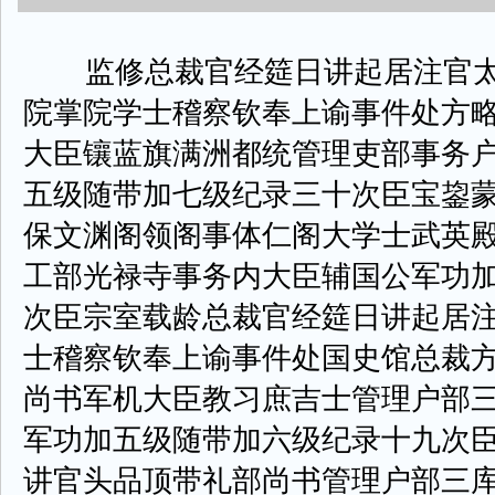
监修总裁官经筵日讲起居注官太
院掌院学士稽察钦奉上谕事件处方
大臣镶蓝旗满洲都统管理吏部事务
五级随带加七级纪录三十次臣宝鋆
保文渊阁领阁事体仁阁大学士武英
工部光禄寺事务内大臣辅国公军功
次臣宗室载龄总裁官经筵日讲起居
士稽察钦奉上谕事件处国史馆总裁
尚书军机大臣教习庶吉士管理户部
军功加五级随带加六级纪录十九次
讲官头品顶带礼部尚书管理户部三