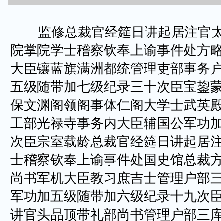
监修总裁官经筵日讲起居注官太
院掌院学士稽察钦奉上谕事件处方
大臣镶蓝旗满洲都统管理吏部事务
五级随带加七级纪录三十次臣宝鋆
保文渊阁领阁事体仁阁大学士武英
工部光禄寺事务内大臣辅国公军功
次臣宗室载龄总裁官经筵日讲起居
士稽察钦奉上谕事件处国史馆总裁
尚书军机大臣教习庶吉士管理户部
军功加五级随带加六级纪录十九次
讲官头品顶带礼部尚书管理户部三