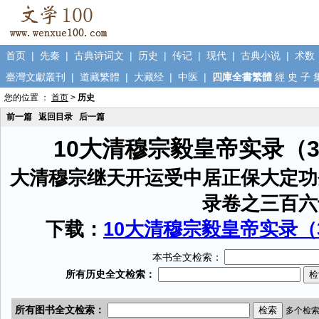
首页
|
先秦
|
古典诗词文
|
历史
|
传记
|
现代
|
古典小说
|
术数
臺灣文獻叢刊
|
道藏繁體
|
大藏经
|
中医
|
四庫全書繁體
經
史
子
您的位置 ：
首页
>
历史
前一篇
返回目录
后一篇
10大清穆宗毅皇帝实录（
大清穆宗继天开运受中居正保大定功
录卷之三百六
下载：
10大清穆宗毅皇帝实录（3
本书全文检索：