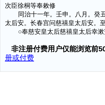
次臣徐桐等奉敕修
同治十一年。壬申。八月。癸丑
太后安。长春宫问慈禧皇太后安。
○奉慈安皇太后慈禧皇太后幸漱芳斋。
非注册付费用户仅能浏览前50
册或付费