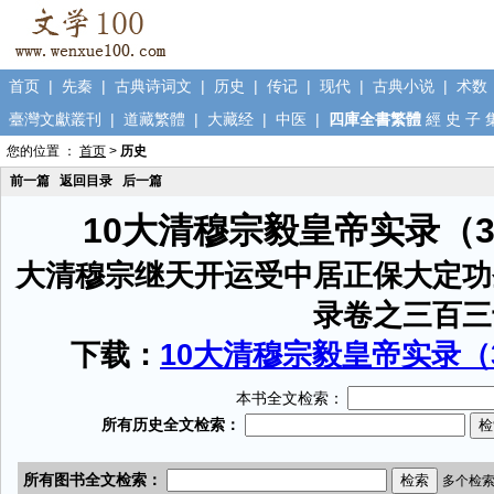
首页
|
先秦
|
古典诗词文
|
历史
|
传记
|
现代
|
古典小说
|
术数
臺灣文獻叢刊
|
道藏繁體
|
大藏经
|
中医
|
四庫全書繁體
經
史
子
您的位置 ：
首页
>
历史
前一篇
返回目录
后一篇
10大清穆宗毅皇帝实录（
大清穆宗继天开运受中居正保大定功
录卷之三百三
下载：
10大清穆宗毅皇帝实录（3
本书全文检索：