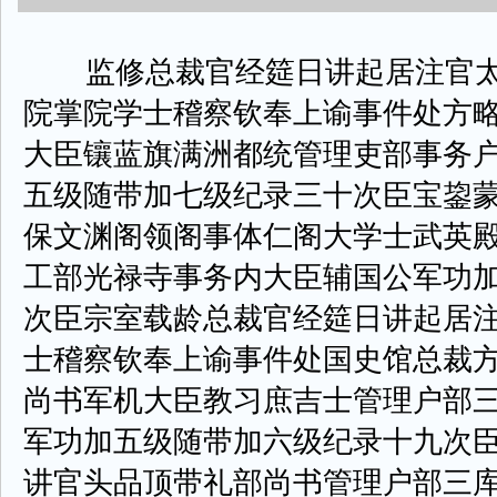
监修总裁官经筵日讲起居注官太
院掌院学士稽察钦奉上谕事件处方
大臣镶蓝旗满洲都统管理吏部事务
五级随带加七级纪录三十次臣宝鋆
保文渊阁领阁事体仁阁大学士武英
工部光禄寺事务内大臣辅国公军功
次臣宗室载龄总裁官经筵日讲起居
士稽察钦奉上谕事件处国史馆总裁
尚书军机大臣教习庶吉士管理户部
军功加五级随带加六级纪录十九次
讲官头品顶带礼部尚书管理户部三