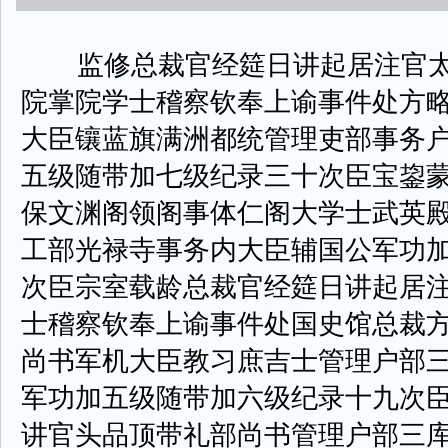
监修总裁官经筵日讲起居注官太
院掌院学士稽察钦奉上谕事件处方
大臣镶蓝旗满洲都统管理吏部事务
五级随带加七级纪录三十次臣宝鋆
保文渊阁领阁事体仁阁大学士武英
工部光禄寺事务内大臣辅国公军功
次臣宗室载龄总裁官经筵日讲起居
士稽察钦奉上谕事件处国史馆总裁
尚书军机大臣教习庶吉士管理户部
军功加五级随带加六级纪录十九次
讲官头品顶带礼部尚书管理户部三