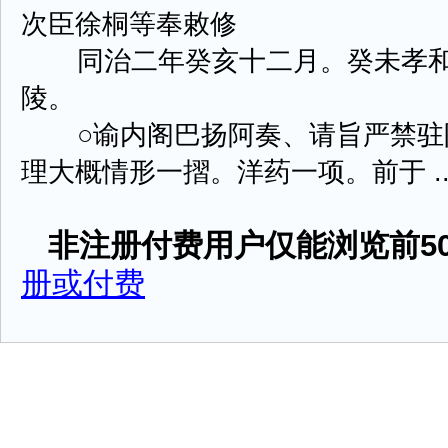
次臣徐桐等奉敕修
同治二年癸亥十二月。癸未孝和
陵。
○谕内阁巴扬阿奏、请旨严禁驻
理大概情形一摺。洋药一项。前于 ....
非注册付费用户仅能浏览前50
册或付费