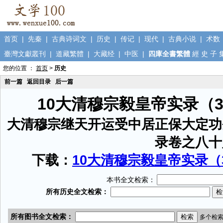
首页
|
先秦
|
古典诗词文
|
历史
|
传记
|
现代
|
古典小说
|
术数
臺灣文獻叢刊
|
道藏繁體
|
大藏经
|
中医
|
四庫全書繁體
經
史
子
您的位置 ：
首页
>
历史
前一篇
返回目录
后一篇
10大清穆宗毅皇帝实录（
大清穆宗继天开运受中居正保大定功
录卷之八十
下载：
10大清穆宗毅皇帝实录（3
本书全文检索：