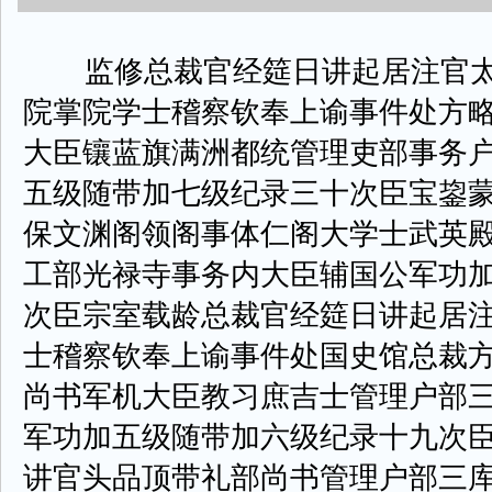
监修总裁官经筵日讲起居注官太
院掌院学士稽察钦奉上谕事件处方
大臣镶蓝旗满洲都统管理吏部事务
五级随带加七级纪录三十次臣宝鋆
保文渊阁领阁事体仁阁大学士武英
工部光禄寺事务内大臣辅国公军功
次臣宗室载龄总裁官经筵日讲起居
士稽察钦奉上谕事件处国史馆总裁
尚书军机大臣教习庶吉士管理户部
军功加五级随带加六级纪录十九次
讲官头品顶带礼部尚书管理户部三