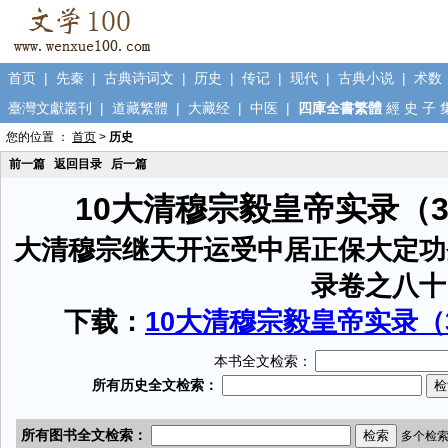
首页
|
先秦
|
古典诗词文
|
历史
|
传记
|
现代
|
古典小说
|
术数
臺灣文獻叢刊
|
道藏繁體
|
大藏经
|
中医
|
四庫全書繁體
經
史
子
您的位置 ：
首页
>
历史
前一篇
返回目录
后一篇
10大清穆宗毅皇帝实录（
大清穆宗继天开运受中居正保大定功
录卷之八十
下载：
10大清穆宗毅皇帝实录（3
本书全文检索：