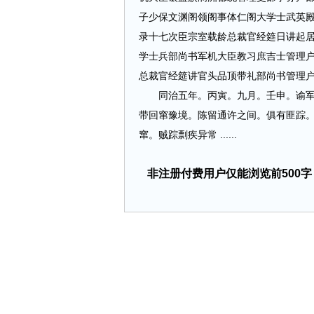
子少保文渊阁领阁事体仁阁大学士武英
录十七次臣宗室载龄总裁官经筵日讲起
学士兵部尚书军机大臣教习庶吉士管理
总裁官经筵讲官头品顶带礼部尚书管理
同治五年。丙寅。九月。壬申。谕军机
带回窜豫境。陈留通许之间。俱有匪踪
窜。贼踪剽疾异常 ......
非注册付费用户仅能浏览前500字