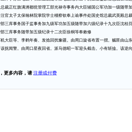
殿总裁正红旗满洲都统管理工部光禄寺事务内大臣辅国公军功加一级随带
居注官太子太保翰林院掌院学士稽察钦奉上谕事件处国史馆总裁武英殿总
户部三库事务国子监事务加九级军功加五级随带加六级纪录十九次臣沈桂
户部三库事务随带加五级纪录十二次臣徐桐等奉敕修
大臣等、李鹤年奏、发捻回扰豫疆。由周口旋省布置一摺。贼匪由山
。该抚闻警。由周口星夜回省。派马德昭一军迎头截击。小有斩捦。该逆
，更多内容，请
注册或付费