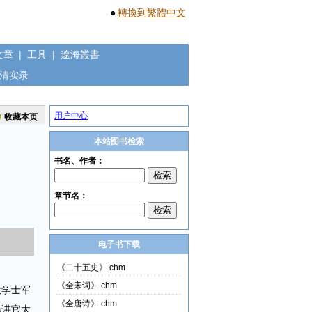
●
轉換到繁體中文
文章
|
工具
|
遼海叢書
清实录
用户中心
收藏本页
本站图书检索
电子书下载
《二十五史》.chm
《全宋词》.chm
大学士军
《全唐诗》.chm
筵讲官太