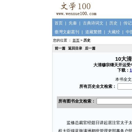
首页
|
先秦
|
古典诗词文
|
历史
|
传记
臺灣文獻叢刊
|
道藏繁體
|
大藏经
|
中
您的位置 ：
首页
>
历史
前一篇
返回目录
后一篇
10大
大清穆宗继天开运受
下载：
本书全文
监修总裁官经筵日讲起居注官太子太傅
机大臣镶蓝旗满洲都统管理吏部事务户