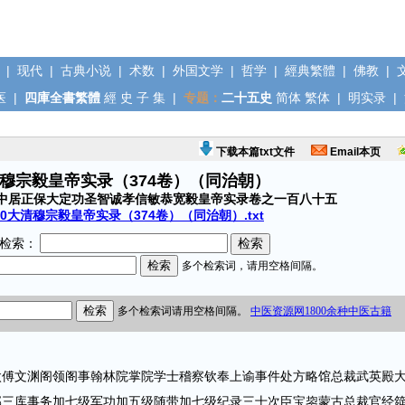
|
现代
|
古典小说
|
术数
|
外国文学
|
哲学
|
經典繁體
|
佛教
|
医
|
四庫全書繁體
經
史
子
集
|
专题：
二十五史
简体
繁体
|
明实录
|
下载本篇txt文件
Email本页
清穆宗毅皇帝实录（374卷）（同治朝）
中居正保大定功圣智诚孝信敏恭宽毅皇帝实录卷之一百八十五
10大清穆宗毅皇帝实录（374卷）（同治朝）.txt
检索：
文渊阁领阁事翰林院掌院学士稽察钦奉上谕事件处方略馆总裁武英殿
部三库事务加七级军功加五级随带加七级纪录三十次臣宝鋆蒙古总裁官经