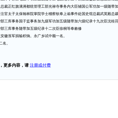
殿总裁正红旗满洲都统管理工部光禄寺事务内大臣辅国公军功加一级随带
居注官太子太保翰林院掌院学士稽察钦奉上谕事件处国史馆总裁武英殿总
户部三库事务国子监事务加九级军功加五级随带加六级纪录十九次臣沈桂
户部三库事务随带加五级纪录十二次臣徐桐等奉敕修
安徽淮军捐输积饷。永广乡试中额一名。
二名。
，更多内容，请
注册或付费