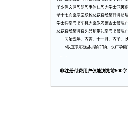
子少保文渊阁领阁事体仁阁大学士武英
录十七次臣宗室载龄总裁官经筵日讲起
学士兵部尚书军机大臣教习庶吉士管理
总裁官经筵讲官头品顶带礼部尚书管理
同治五年。丙寅。十一月。丙子。以
○以直隶枣强县捐输军饷。永广学额
......
非注册付费用户仅能浏览前500字