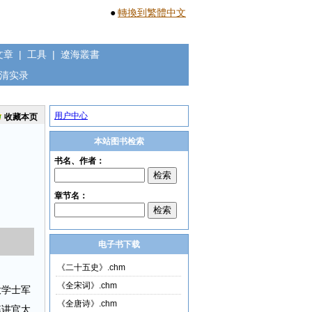
●
轉換到繁體中文
文章
|
工具
|
遼海叢書
清实录
用户中心
收藏本页
本站图书检索
电子书下载
《二十五史》.chm
《全宋词》.chm
大学士军
《全唐诗》.chm
筵讲官太