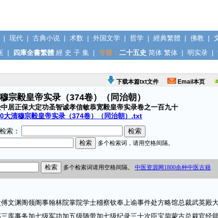
|
现代
|
古典小说
|
术数
|
外国文学
|
哲学
|
經典繁體
|
佛教
|
医
|
四庫全書繁體
經
史
子
集
|
专题：
二十五史
简体
繁体
|
明实录
|
下载本篇txt文件
Email本页
清穆宗毅皇帝实录（374卷）（同治朝）
受中居正保大定功圣智诚孝信敏恭宽毅皇帝实录卷之一百九十
10大清穆宗毅皇帝实录（374卷）（同治朝）.txt
检索：
文渊阁领阁事翰林院掌院学士稽察钦奉上谕事件处方略馆总裁武英殿
部三库事务加七级军功加五级随带加七级纪录三十次臣宝鋆蒙古总裁官经