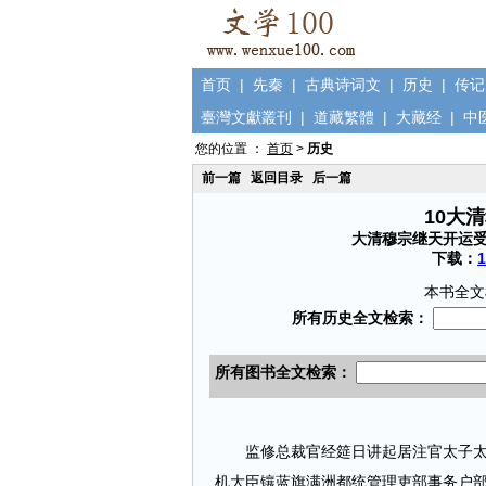
首页
|
先秦
|
古典诗词文
|
历史
|
传记
臺灣文獻叢刊
|
道藏繁體
|
大藏经
|
中
您的位置 ：
首页
>
历史
前一篇
返回目录
后一篇
10大
大清穆宗继天开运
下载：
本书全文
监修总裁官经筵日讲起居注官太子太傅
机大臣镶蓝旗满洲都统管理吏部事务户