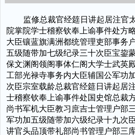
监修总裁官经筵日讲起居注官太
院掌院学士稽察钦奉上谕事件处方
大臣镶蓝旗满洲都统管理吏部事务
五级随带加七级纪录三十次臣宝鋆
保文渊阁领阁事体仁阁大学士武英
工部光禄寺事务内大臣辅国公军功
次臣宗室载龄总裁官经筵日讲起居
士稽察钦奉上谕事件处国史馆总裁
尚书军机大臣教习庶吉士管理户部
军功加五级随带加六级纪录十九次
讲官头品顶带礼部尚书管理户部三