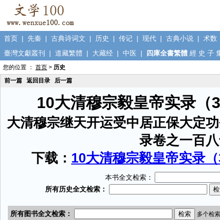
首页
|
先秦
|
古典诗词文
|
历史
|
传记
|
现代
|
古典小说
|
术数
臺灣文獻叢刊
|
道藏繁體
|
大藏经
|
中医
|
四庫全書繁體
經
史
子
您的位置 ：
首页
>
历史
前一篇
返回目录
后一篇
10大清穆宗毅皇帝实录（
大清穆宗继天开运受中居正保大定功
录卷之一百八
下载：
10大清穆宗毅皇帝实录（3
本书全文检索：