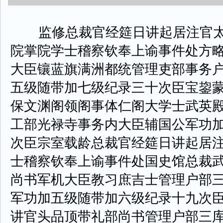
监修总裁官经筵日讲起居注官太
院掌院学士稽察钦奉上谕事件处方
大臣镶蓝旗满洲都统管理吏部事务
五级随带加七级纪录三十次臣宝鋆
保文渊阁领阁事体仁阁大学士武英
工部光禄寺事务内大臣辅国公军功
次臣宗室载龄总裁官经筵日讲起居
士稽察钦奉上谕事件处国史馆总裁
尚书军机大臣教习庶吉士管理户部
军功加五级随带加六级纪录十九次
讲官头品顶带礼部尚书管理户部三