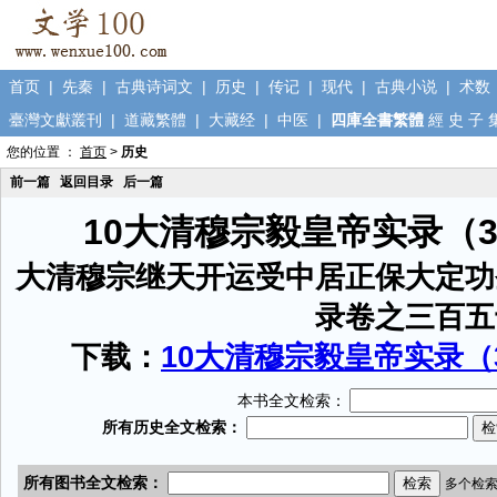
首页
|
先秦
|
古典诗词文
|
历史
|
传记
|
现代
|
古典小说
|
术数
臺灣文獻叢刊
|
道藏繁體
|
大藏经
|
中医
|
四庫全書繁體
經
史
子
您的位置 ：
首页
>
历史
前一篇
返回目录
后一篇
10大清穆宗毅皇帝实录（
大清穆宗继天开运受中居正保大定功
录卷之三百五
下载：
10大清穆宗毅皇帝实录（3
本书全文检索：