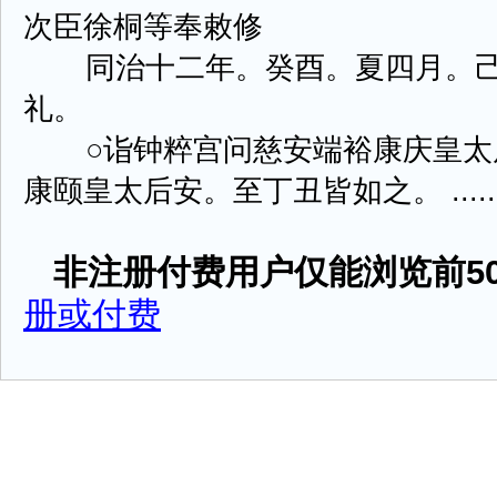
次臣徐桐等奉敕修
同治十二年。癸酉。夏四月。己
礼。
○诣钟粹宫问慈安端裕康庆皇太
康颐皇太后安。至丁丑皆如之。 .....
非注册付费用户仅能浏览前50
册或付费