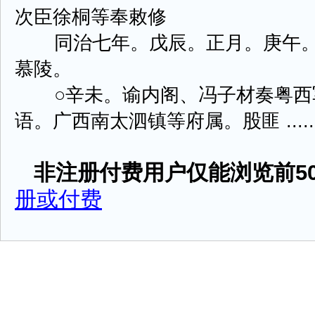
次臣徐桐等奉敕修
同治七年。戊辰。正月。庚午。
慕陵。
○辛未。谕内阁、冯子材奏粤西
语。广西南太泗镇等府属。股匪 .....
非注册付费用户仅能浏览前50
册或付费