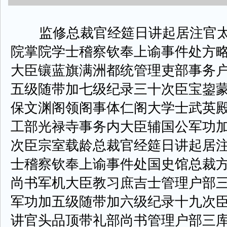
监修总裁官经筵日讲起居注官太
院掌院学士稽察钦奉上谕事件处方
大臣镶蓝旗满洲都统管理吏部事务
五级随带加七级纪录三十次臣宝鋆
保文渊阁领阁事体仁阁大学士武英
工部光禄寺事务内大臣辅国公军功
次臣宗室载龄总裁官经筵日讲起居
士稽察钦奉上谕事件处国史馆总裁
尚书军机大臣教习庶吉士管理户部
军功加五级随带加六级纪录十九次
讲官头品顶带礼部尚书管理户部三