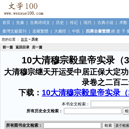
首页
|
先秦
|
古典诗词文
|
历史
|
传记
|
现代
|
古典小说
|
术数
臺灣文獻叢刊
|
道藏繁體
|
大藏经
|
中医
|
四庫全書繁體
經
史
子
您的位置 ：
首页
>
历史
前一篇
返回目录
后一篇
10大清穆宗毅皇帝实录（
大清穆宗继天开运受中居正保大定功
录卷之二百二
下载：
10大清穆宗毅皇帝实录（3
本书全文检索：