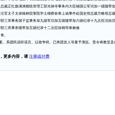
殿总裁正红旗满洲都统管理工部光禄寺事务内大臣辅国公军功加一级随带
居注官太子太保翰林院掌院学士稽察钦奉上谕事件处国史馆总裁方略馆总
户部三库事务国子监事务加九级军功加五级随带加六级纪录十九次臣沈桂
户部三库事务随带加五级纪录十二次臣徐桐等奉敕修
食。
团民误听谣言。以致争哄。已将团首人等量予薄惩。责令将教堂及住 ...
，更多内容，请
注册或付费