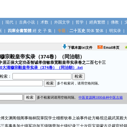
|
现代
|
古典小说
|
术数
|
外国文学
|
哲学
|
經典繁體
|
佛教
|
医
|
四庫全書繁體
經
史
子
集
|
专题：
二十五史
简体
繁体
|
明实录
|
下载本篇txt文件
Email本页
清穆宗毅皇帝实录（374卷）（同治朝）
中居正保大定功圣智诚孝信敏恭宽毅皇帝实录卷之二百七十三
10大清穆宗毅皇帝实录（374卷）（同治朝）.txt
检索：
文渊阁领阁事翰林院掌院学士稽察钦奉上谕事件处方略馆总裁武英殿
部三库事务加七级军功加五级随带加七级纪录三十次臣宝鋆蒙古总裁官经