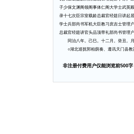
子少保文渊阁领阁事体仁阁大学士武英
录十七次臣宗室载龄总裁官经筵日讲起
学士兵部尚书军机大臣教习庶吉士管理
总裁官经筵讲官头品顶带礼部尚书管理
同治八年。己巳。十二月。癸丑。月
○湖北巡抚郭柏荫奏、遵讯天门县教案。系
非注册付费用户仅能浏览前500字