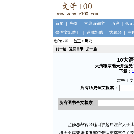
首页
|
先秦
|
古典诗词文
|
历史
|
传记
臺灣文獻叢刊
|
道藏繁體
|
大藏经
|
中
您的位置 ：
首页
>
历史
前一篇
返回目录
后一篇
10大
大清穆宗继天开运受
下载：
本书全文
监修总裁官经筵日讲起居注官太子太傅
机大臣镶蓝旗满洲都统管理吏部事务户