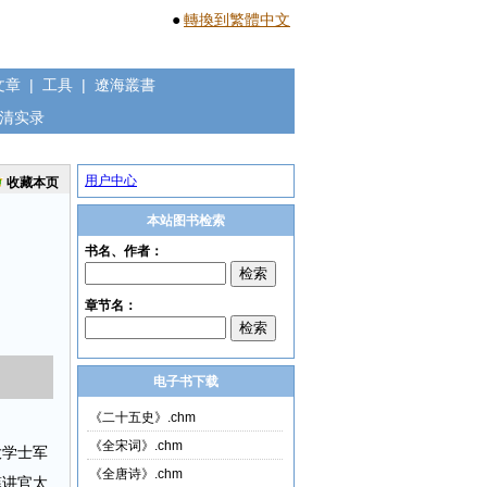
●
轉換到繁體中文
文章
|
工具
|
遼海叢書
清实录
用户中心
收藏本页
本站图书检索
电子书下载
《二十五史》.chm
《全宋词》.chm
大学士军
《全唐诗》.chm
筵讲官太