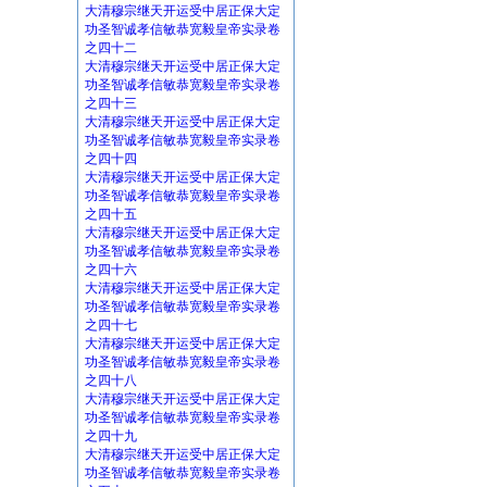
大清穆宗继天开运受中居正保大定
功圣智诚孝信敏恭宽毅皇帝实录卷
之四十二
大清穆宗继天开运受中居正保大定
功圣智诚孝信敏恭宽毅皇帝实录卷
之四十三
大清穆宗继天开运受中居正保大定
功圣智诚孝信敏恭宽毅皇帝实录卷
之四十四
大清穆宗继天开运受中居正保大定
功圣智诚孝信敏恭宽毅皇帝实录卷
之四十五
大清穆宗继天开运受中居正保大定
功圣智诚孝信敏恭宽毅皇帝实录卷
之四十六
大清穆宗继天开运受中居正保大定
功圣智诚孝信敏恭宽毅皇帝实录卷
之四十七
大清穆宗继天开运受中居正保大定
功圣智诚孝信敏恭宽毅皇帝实录卷
之四十八
大清穆宗继天开运受中居正保大定
功圣智诚孝信敏恭宽毅皇帝实录卷
之四十九
大清穆宗继天开运受中居正保大定
功圣智诚孝信敏恭宽毅皇帝实录卷