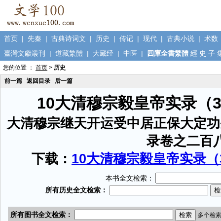
首页
|
先秦
|
古典诗词文
|
历史
|
传记
|
现代
|
古典小说
|
术数
臺灣文獻叢刊
|
道藏繁體
|
大藏经
|
中医
|
四庫全書繁體
經
史
子
您的位置 ：
首页
>
历史
前一篇
返回目录
后一篇
10大清穆宗毅皇帝实录（
大清穆宗继天开运受中居正保大定功
录卷之二百
下载：
10大清穆宗毅皇帝实录（3
本书全文检索：