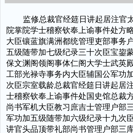
监修总裁官经筵日讲起居注官太
院掌院学士稽察钦奉上谕事件处方
大臣镶蓝旗满洲都统管理吏部事务
五级随带加七级纪录三十次臣宝鋆
保文渊阁领阁事体仁阁大学士武英
工部光禄寺事务内大臣辅国公军功
次臣宗室载龄总裁官经筵日讲起居
士稽察钦奉上谕事件处国史馆总裁
尚书军机大臣教习庶吉士管理户部
军功加五级随带加六级纪录十九次
讲官头品顶带礼部尚书管理户部三