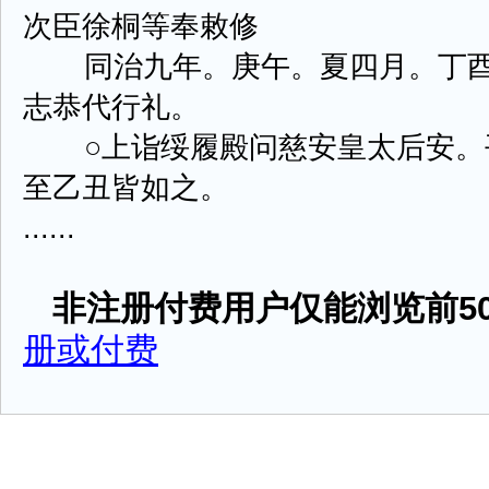
次臣徐桐等奉敕修
同治九年。庚午。夏四月。丁酉
志恭代行礼。
○上诣绥履殿问慈安皇太后安。
至乙丑皆如之。
......
非注册付费用户仅能浏览前50
册或付费