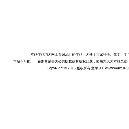
本站作品均为网上普遍流行的作品，为便于大家科研、教学、学
本站不可能一一鉴别其是否为公共版权或其版权归属，如果您认为本站某部
CopyRight © 2015 版权所有 文学100 www.wenxu