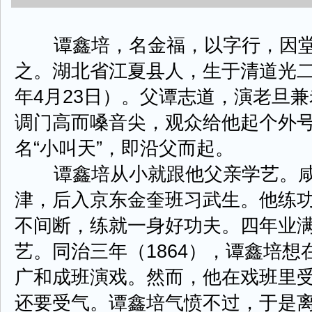
谭鑫培，名金福，以字行，因堂号
之。湖北省江夏县人，生于清道光二
年4月23日）。父谭志道，演老旦
调门高而嗓音尖，观众给他起个外号
名“小叫天”，即沿父而起。
谭鑫培从小就跟他父亲学艺。咸
津，后入京东金奎班习武生。他练
不间断，练就一身好功夫。四年业
艺。同治三年（1864），谭鑫培
广和成班演戏。然而，他在戏班里
还要受气。谭鑫培气愤不过，于是