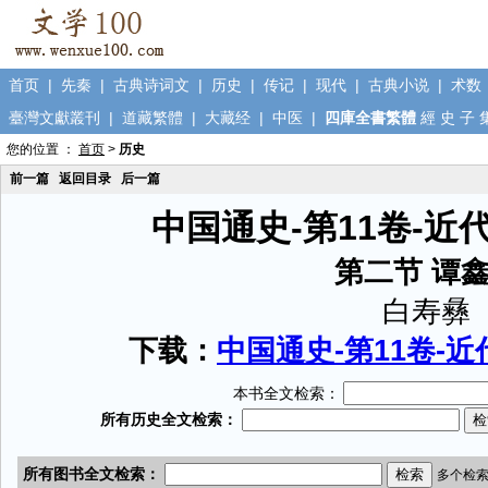
首页
|
先秦
|
古典诗词文
|
历史
|
传记
|
现代
|
古典小说
|
术数
臺灣文獻叢刊
|
道藏繁體
|
大藏经
|
中医
|
四庫全書繁體
經
史
子
您的位置 ：
首页
>
历史
前一篇
返回目录
后一篇
中国通史-第11卷-
第二节 谭
白寿彝
下载：
中国通史-第11卷-近
本书全文检索：