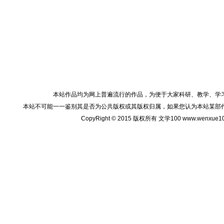
本站作品均为网上普遍流行的作品，为便于大家科研、教学、学
本站不可能一一鉴别其是否为公共版权或其版权归属，如果您认为本站某部
CopyRight © 2015 版权所有 文学100 www.wenxu