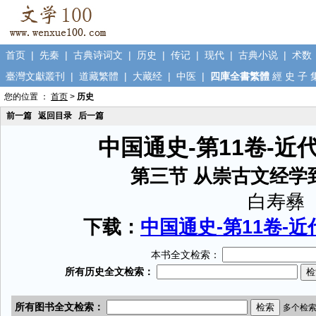
首页
|
先秦
|
古典诗词文
|
历史
|
传记
|
现代
|
古典小说
|
术数
臺灣文獻叢刊
|
道藏繁體
|
大藏经
|
中医
|
四庫全書繁體
經
史
子
您的位置 ：
首页
>
历史
前一篇
返回目录
后一篇
中国通史-第11卷-
第三节 从崇古文经学
白寿彝
下载：
中国通史-第11卷-近
本书全文检索：