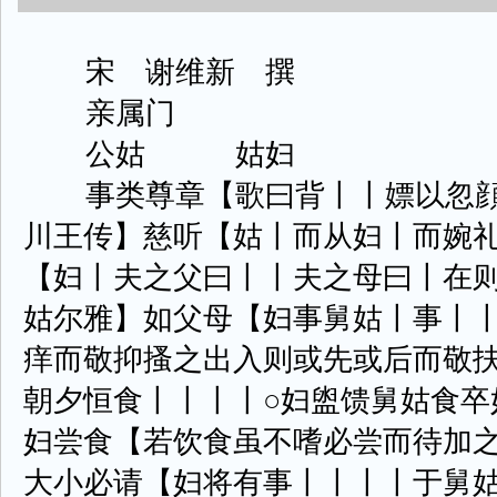
宋 谢维新 撰
亲属门
公姑 姑妇
事类尊章【歌曰背丨丨嫖以忽顔
川王传】慈听【姑丨而从妇丨而婉
【妇丨夫之父曰丨丨夫之母曰丨在
姑尔雅】如父母【妇事舅姑丨事丨
痒而敬抑搔之出入则或先或后而敬
朝夕恒食丨丨丨丨○妇盥馈舅姑食卒
妇尝食【若饮食虽不嗜必尝而待加
大小必请【妇将有事丨丨丨丨于舅姑