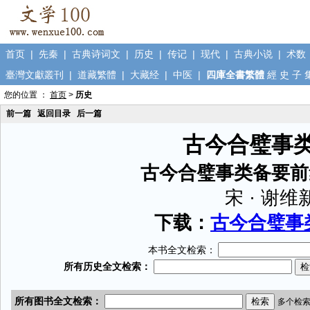
首页
|
先秦
|
古典诗词文
|
历史
|
传记
|
现代
|
古典小说
|
术数
臺灣文獻叢刊
|
道藏繁體
|
大藏经
|
中医
|
四庫全書繁體
經
史
子
您的位置 ：
首页
>
历史
前一篇
返回目录
后一篇
古今合璧事
古今合璧事类备要前
宋 · 谢维
下载：
古今合璧事类
本书全文检索：