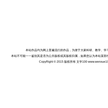
本站作品均为网上普遍流行的作品，为便于大家科研、教学、学
本站不可能一一鉴别其是否为公共版权或其版权归属，如果您认为本站某部
CopyRight © 2015 版权所有 文学100 www.wenxu