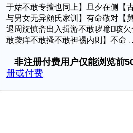
于姑不敢专擅也同上】旦夕在侧【
与男女无异顔氏家训】有命敬对【
退周旋慎斋出入揖游不敢哕噫咳欠
敢袭痒不敢搔不敢袒裼内则】不命 ....
非注册付费用户仅能浏览前50
册或付费