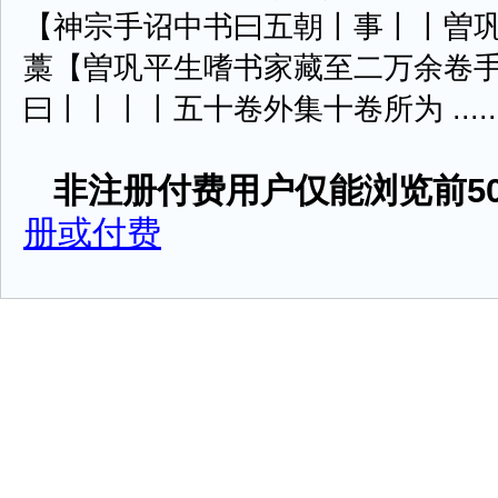
【神宗手诏中书曰五朝丨事丨丨曽
藁【曽巩平生嗜书家藏至二万余卷
曰丨丨丨丨五十卷外集十卷所为 .....
非注册付费用户仅能浏览前50
册或付费