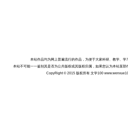
本站作品均为网上普遍流行的作品，为便于大家科研、教学、学
本站不可能一一鉴别其是否为公共版权或其版权归属，如果您认为本站某部
CopyRight © 2015 版权所有 文学100 www.wenxu