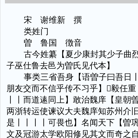
宋 谢维新 撰
类姓门
曽 鲁国 徴音
古今姓纂【夏少康封其少子曲烈
子巫仕鲁去邑为曽氏见代本】
事类三省吾身【语曽子曰吾日丨
朋友交而不信乎传不习乎】毅任重
丨丨而道逺同上】敢治魏庠【皇朝
两浙转运使谏议大夫魏庠知苏州介
是丨丨丨丨可畏也】名闻天下【曽
文及冠游太学欧阳修见其文而奇之