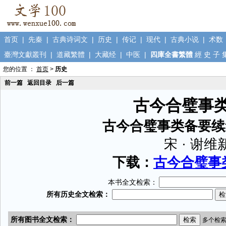
首页
|
先秦
|
古典诗词文
|
历史
|
传记
|
现代
|
古典小说
|
术数
臺灣文獻叢刊
|
道藏繁體
|
大藏经
|
中医
|
四庫全書繁體
經
史
子
您的位置 ：
首页
>
历史
前一篇
返回目录
后一篇
古今合璧事
古今合璧事类备要续
宋 · 谢维
下载：
古今合璧事类
本书全文检索：