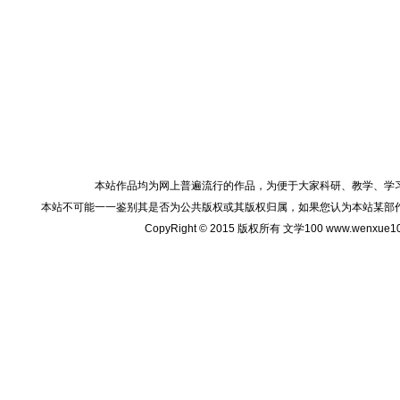
本站作品均为网上普遍流行的作品，为便于大家科研、教学、学
本站不可能一一鉴别其是否为公共版权或其版权归属，如果您认为本站某部
CopyRight © 2015 版权所有 文学100 www.wenxu