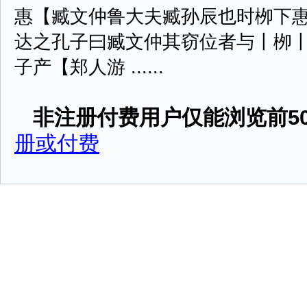
惠【臧文仲鲁大夫臧孙辰也时栁下
达之孔子曰臧文仲其窃位者与丨栁
子产【郑人游 ......
非注册付费用户仅能浏览前50
册或付费