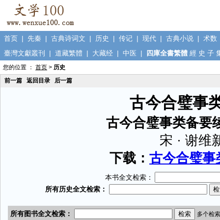
首页
|
先秦
|
古典诗词文
|
历史
|
传记
|
现代
|
古典小说
|
术数
臺灣文獻叢刊
|
道藏繁體
|
大藏经
|
中医
|
四庫全書繁體
經
史
子
您的位置 ：
首页
>
历史
前一篇
返回目录
后一篇
古今合璧事
古今合璧事类备要
宋 · 谢维
下载：
古今合璧事类
本书全文检索：