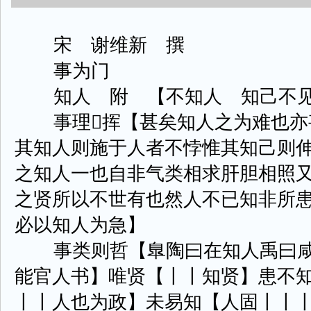
宋 谢维新 撰
事为门
知人 附 【不知人 知己不见
事理挥【甚矣知人之为难也亦
其知人则施于人者不悖惟其知己则
之知人一也自非气类相求肝胆相照
之贤所以不世有也然人不已知非所
必以知人为急】
事类则哲【臯陶曰在知人禹曰咸
能官人书】唯贤【丨丨知贤】患不
丨丨人也为政】未易知【人固丨丨