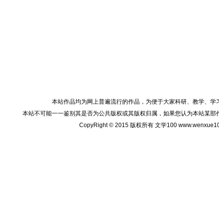
本站作品均为网上普遍流行的作品，为便于大家科研、教学、学
本站不可能一一鉴别其是否为公共版权或其版权归属，如果您认为本站某部
CopyRight © 2015 版权所有 文学100 www.wenxu