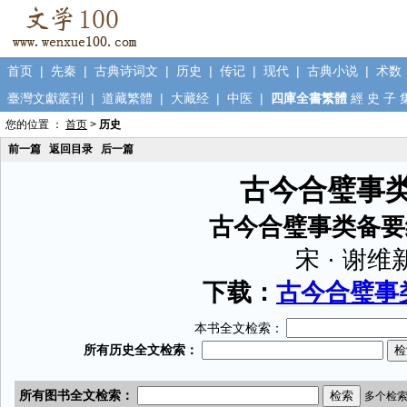
首页
|
先秦
|
古典诗词文
|
历史
|
传记
|
现代
|
古典小说
|
术数
臺灣文獻叢刊
|
道藏繁體
|
大藏经
|
中医
|
四庫全書繁體
經
史
子
您的位置 ：
首页
>
历史
前一篇
返回目录
后一篇
古今合璧事
古今合璧事类备要
宋 · 谢维
下载：
古今合璧事类
本书全文检索：