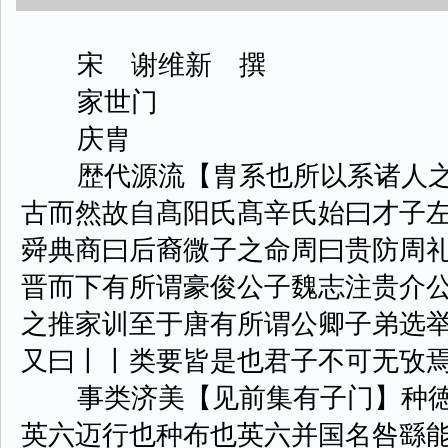
宋 谢维新 撰
家世门
庆胄
歴代源流【胄系也所以系诸人之
古而然故自髙阳氏髙辛氏始曰才子
舜典商曰后裔微子之命周曰贵防周
晋而下有所谓豪俊公子魏志注贵介
之推家训至于唐有所谓公卿子弟选
又曰丨丨类要皆是也君子不可无攷
事类济美【见前集有子门】种徳
英六迈行也种布也英六并国名咎繇