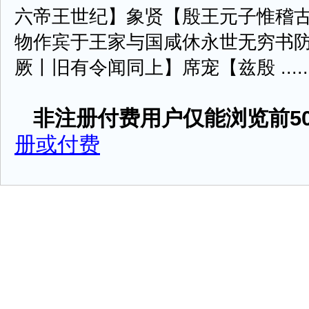
六帝王世纪】象贤【殷王元子惟稽
物作宾于王家与国咸休永世无穷书
厥丨旧有令闻同上】席宠【兹殷 .....
非注册付费用户仅能浏览前50
册或付费