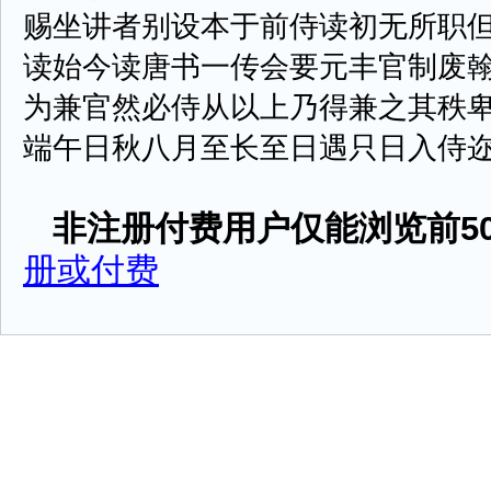
赐坐讲者别设本于前侍读初无所职
读始今读唐书一传会要元丰官制废
为兼官然必侍从以上乃得兼之其秩
端午日秋八月至长至日遇只日入侍迩英阁轮
非注册付费用户仅能浏览前50
册或付费