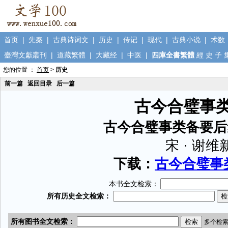
首页
|
先秦
|
古典诗词文
|
历史
|
传记
|
现代
|
古典小说
|
术数
臺灣文獻叢刊
|
道藏繁體
|
大藏经
|
中医
|
四庫全書繁體
經
史
子
您的位置 ：
首页
>
历史
前一篇
返回目录
后一篇
古今合璧事
古今合璧事类备要后
宋 · 谢维
下载：
古今合璧事类
本书全文检索：