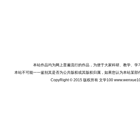
本站作品均为网上普遍流行的作品，为便于大家科研、教学、学
本站不可能一一鉴别其是否为公共版权或其版权归属，如果您认为本站某部
CopyRight © 2015 版权所有 文学100 www.wenxu