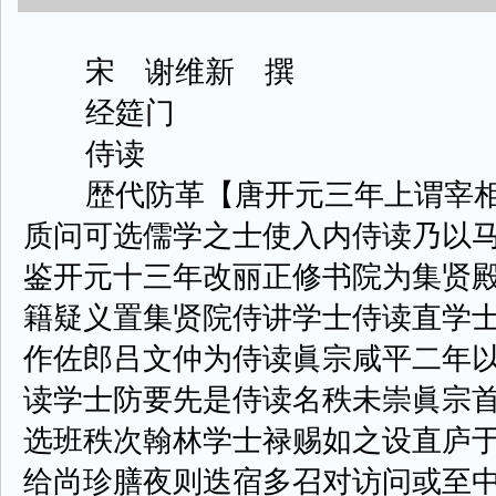
宋 谢维新 撰
经筵门
侍读
歴代防革【唐开元三年上谓宰相
质问可选儒学之士使入内侍读乃以
鉴开元十三年改丽正修书院为集贤
籍疑义置集贤院侍讲学士侍读直学
作佐郎吕文仲为侍读眞宗咸平二年
读学士防要先是侍读名秩未崇眞宗
选班秩次翰林学士禄赐如之设直庐
给尚珍膳夜则迭宿多召对访问或至